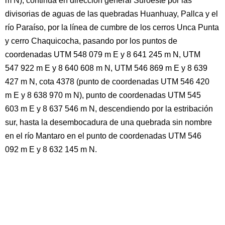
m N), continúa en dirección general Suroeste por las
divisorias de aguas de las quebradas Huanhuay, Pallca y el
río Paraíso, por la línea de cumbre de los cerros Unca Punta
y cerro Chaquicocha, pasando por los puntos de
coordenadas UTM 548 079 m E y 8 641 245 m N, UTM
547 922 m E y 8 640 608 m N, UTM 546 869 m E y 8 639
427 m N, cota 4378 (punto de coordenadas UTM 546 420
m E y 8 638 970 m N), punto de coordenadas UTM 545
603 m E y 8 637 546 m N, descendiendo por la estribación
sur, hasta la desembocadura de una quebrada sin nombre
en el río Mantaro en el punto de coordenadas UTM 546
092 m E y 8 632 145 m N.