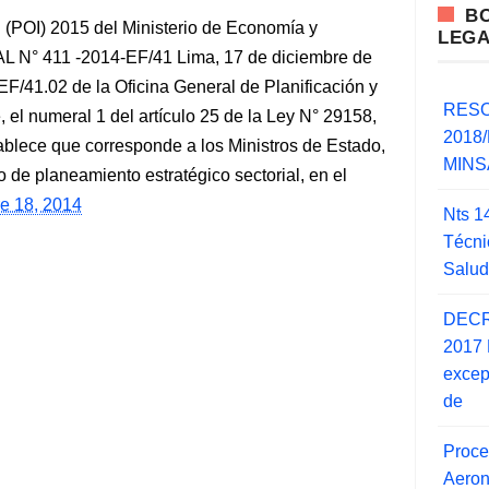
B
l (POI) 2015 del Ministerio de Economía y
LEG
° 411 -2014-EF/41 Lima, 17 de diciembre de
F/41.02 de la Oficina General de Planificación y
RESO
 numeral 1 del artículo 25 de la Ley N° 29158,
2018/
ablece que corresponde a los Ministros de Estado,
MINSA
so de planeamiento estratégico sectorial, en el
re 18, 2014
Nts 1
Técni
Salu
DECR
2017 
excep
de
Proce
Aero