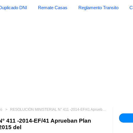
Duplicado DNI
Remate Casas
Reglamento Transito
C
vo
RESOLUCIÓN MINISTERIAL N° 411 -2014-EF/41 Aprueban Plan Operativo Institucional (POI) 2015 del
 411 -2014-EF/41 Aprueban Plan
 2015 del