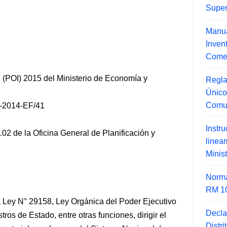
Super
Manua
Inve
Comer
l (POI) 2015 del Ministerio de Economía y
Regla
Único
Comu
-2014-EF/41
Instr
02 de la Oficina General de Planificación y
line
Minis
Norma
RM 1
la Ley N° 29158, Ley Orgánica del Poder Ejecutivo
Decla
ros de Estado, entre otras funciones, dirigir el
Distr