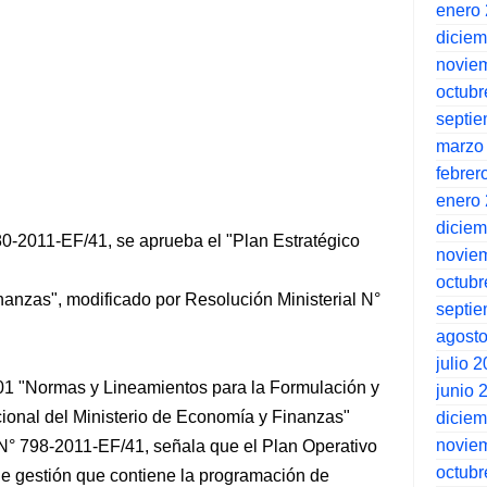
enero
dicie
novie
octubr
septi
marzo
febrer
enero
dicie
80-2011-EF/41, se aprueba el "Plan Estratégico
novie
octubr
nanzas", modificado por Resolución Ministerial N°
septi
agost
julio 
01 "Normas y Lineamientos para la Formulación y
junio 
cional del Ministerio de Economía y Finanzas"
dicie
novie
N° 798-2011-EF/41, señala que el Plan Operativo
octubr
 de gestión que contiene la programación de