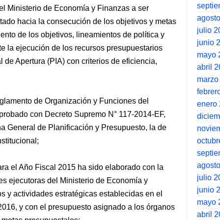
septi
del Ministerio de Economía y Finanzas a ser
agost
tado hacia la consecución de los objetivos y metas
julio 
ento de los objetivos, lineamientos de política y
junio 
te la ejecución de los recursos presupuestarios
mayo 
 de Apertura (PIA) con criterios de eficiencia,
abril 
marzo
febrer
 Reglamento de Organización y Funciones del
enero
 aprobado con Decreto Supremo N° 117-2014-EF,
dicie
ina General de Planificación y Presupuesto, la de
novie
octubr
stitucional;
septi
agost
para el Año Fiscal 2015 ha sido elaborado con la
julio 
es ejecutoras del Ministerio de Economía y
junio 
os y actividades estratégicas establecidas en el
mayo 
 2016, y con el presupuesto asignado a los órganos
abril 