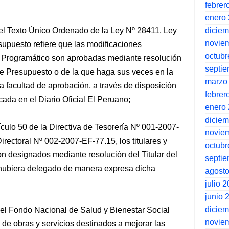
febrer
enero
dicie
del Texto Único Ordenado de la Ley Nº 28411, Ley
novie
upuesto refiere que las modificaciones
octubr
l Programático son aprobadas mediante resolución
septi
a de Presupuesto o de la que haga sus veces en la
marzo
a facultad de aprobación, a través de disposición
febrer
ada en el Diario Oficial El Peruano;
enero
dicie
ículo 50 de la Directiva de Tesorería Nº 001-2007-
novie
rectoral Nº 002-2007-EF-77.15, los titulares y
octubr
n designados mediante resolución del Titular del
septi
e hubiera delegado de manera expresa dicha
agost
julio 
junio 
dicie
el Fondo Nacional de Salud y Bienestar Social
novie
ón de obras y servicios destinados a mejorar las