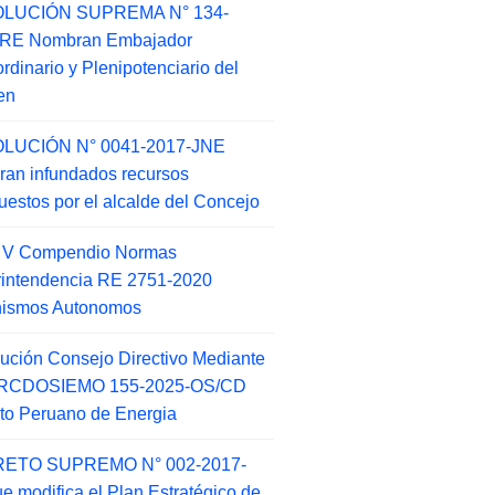
LUCIÓN SUPREMA N° 134-
-RE Nombran Embajador
ordinario y Plenipotenciario del
en
LUCIÓN N° 0041-2017-JNE
ran infundados recursos
puestos por el alcalde del Concejo
o V Compendio Normas
intendencia RE 2751-2020
nismos Autonomos
ución Consejo Directivo Mediante
 RCDOSIEMO 155-2025-OS/CD
tuto Peruano de Energia
ETO SUPREMO N° 002-2017-
e modifica el Plan Estratégico de