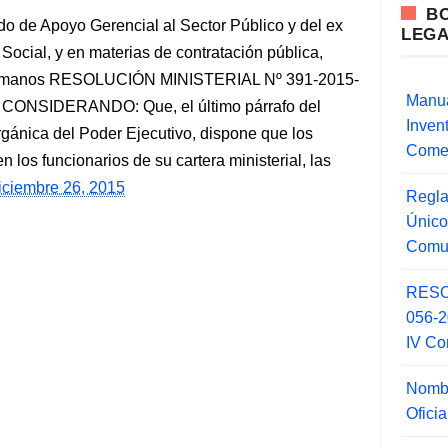
B
o de Apoyo Gerencial al Sector Público y del ex
LEG
ocial, y en materias de contratación pública,
s humanos RESOLUCIÓN MINISTERIAL Nº 391-2015-
Manua
5 CONSIDERANDO: Que, el último párrafo del
Inve
rgánica del Poder Ejecutivo, dispone que los
Comer
 los funcionarios de su cartera ministerial, las
iciembre 26, 2015
Regla
Único
Comu
RESO
056-
IV Co
Nombr
Ofici