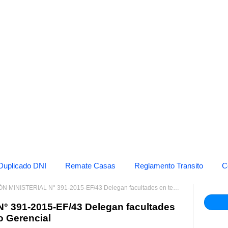
Duplicado DNI
Remate Casas
Reglamento Transito
C
STERIAL N° 391-2015-EF/43 Delegan facultades en temas del Fondo de Apoyo Gerencial
 391-2015-EF/43 Delegan facultades
o Gerencial