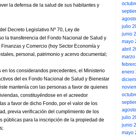
octubr
over la defensa de la salud de sus habitantes y
septi
agost
julio 
 del Decreto Legislativo Nº 70, Ley de
junio 
so la transferencia del Fondo Nacional de Salud y
mayo 
a, Finanzas y Comercio (hoy Sector Economía y
abril 
stales, personal, patrimonio y acervo documental;
marzo
febrer
 en los considerandos precedentes, el Ministerio
enero
ctivos del ex Fondo Nacional de Salud y Bienestar
dicie
novie
 éste mantenía con las personas a favor de quienes
octubr
iviendas, constituyéndose en el acreedor
septi
das a favor de dicho Fondo, por el valor de los
agost
ad, previa verificación del cumplimiento de los
julio 
as públicas para la inscripción de la propiedad de
junio 
s;
mayo 