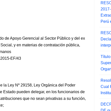
RESO
2017
Extra
Perú 
RESO
o de Apoyo Gerencial al Sector Público y del ex
Decla
ocial, y en materias de contratación pública,
inter
humanos
Títul
2015-EF/43
Super
Orga
Resol
5 de la Ley Nº 29158, Ley Orgánica del Poder
Cual
de Estado pueden delegar, en los funcionarios de
Insti
y atribuciones
que no sean privativas a su función,
DECR
ce;
DE qu