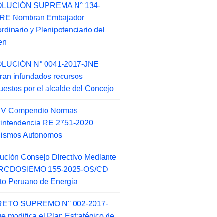
LUCIÓN SUPREMA N° 134-
-RE Nombran Embajador
ordinario y Plenipotenciario del
en
LUCIÓN N° 0041-2017-JNE
ran infundados recursos
puestos por el alcalde del Concejo
o V Compendio Normas
intendencia RE 2751-2020
nismos Autonomos
ución Consejo Directivo Mediante
 RCDOSIEMO 155-2025-OS/CD
tuto Peruano de Energia
ETO SUPREMO N° 002-2017-
e modifica el Plan Estratégico de