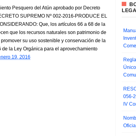
B
iento Pesquero del Atún aprobado por Decreto
LEG
DECRETO SUPREMO Nº 002-2016-PRODUCE EL
IDERANDO: Que, los artículos 66 a 68 de la
Manua
lecen que los recursos naturales son patrimonio de
Inve
 promover su uso sostenible y conservación de la
Comer
o 6 de la Ley Orgánica para el aprovechamiento
enero 19, 2016
Regla
Único
Comu
RESO
056-
IV Co
Nombr
Ofici