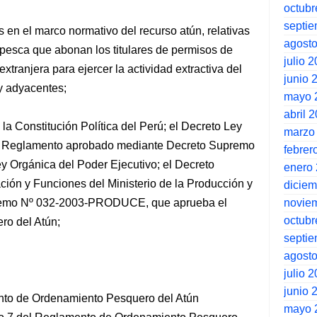
octubr
septi
s en el marco normativo del recurso atún, relativas
agost
 pesca que abonan los titulares de permisos de
julio 
ranjera para ejercer la actividad extractiva del
junio 
y adyacentes;
mayo 
abril 
la Constitución Política del Perú; el Decreto Ley
marzo
u Reglamento aprobado mediante Decreto Supremo
febrer
y Orgánica del Poder Ejecutivo; el Decreto
enero
ción y Funciones del Ministerio de la Producción y
dicie
novie
upremo Nº 032-2003-PRODUCE, que aprueba el
octubr
o del Atún;
septi
agost
julio 
junio 
ento de Ordenamiento Pesquero del Atún
mayo 