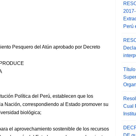
RESO
2017
Extra
Perú 
RESO
iento Pesquero del Atún aprobado por Decreto
Decla
inter
-PRODUCE
Títul
A
Super
Orga
itución Política del Perú, establecen que los
Resol
 la Nación, correspondiendo al Estado promover su
Cual
iversidad biológica;
Insti
DECR
 para el aprovechamiento sostenible de los recursos
DE qu