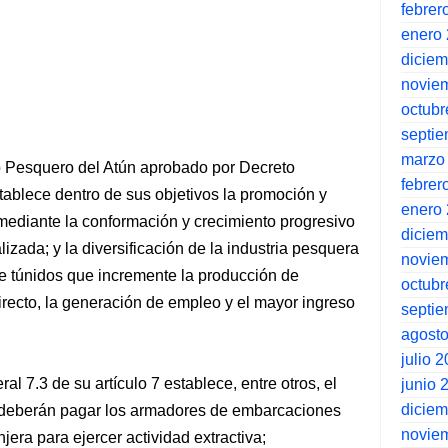
febrer
enero
dicie
novie
octubr
septi
marzo
 Pesquero del Atún aprobado por Decreto
febrer
ece dentro de sus objetivos la promoción y
enero
 mediante la conformación y crecimiento progresivo
dicie
izada; y la diversificación de la industria pesquera
novie
e túnidos que incremente la producción de
octubr
ecto, la generación de empleo y el mayor ingreso
septi
agost
julio 
l 7.3 de su artículo 7 establece, entre otros, el
junio 
dicie
 deberán pagar los armadores de embarcaciones
novie
era para ejercer actividad extractiva;