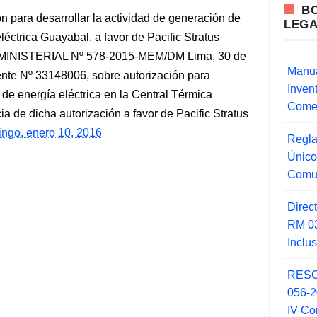
B
n para desarrollar la actividad de generación de
LEG
léctrica Guayabal, a favor de Pacific Stratus
MINISTERIAL Nº 578-2015-MEM/DM Lima, 30 de
Manua
nte Nº 33148006, sobre autorización para
Inve
 de energía eléctrica en la Central Térmica
Comer
cia de dicha autorización a favor de Pacific Stratus
ngo, enero 10, 2016
Regla
Único
Comu
Direc
RM 03
Inclu
RESO
056-
IV Co