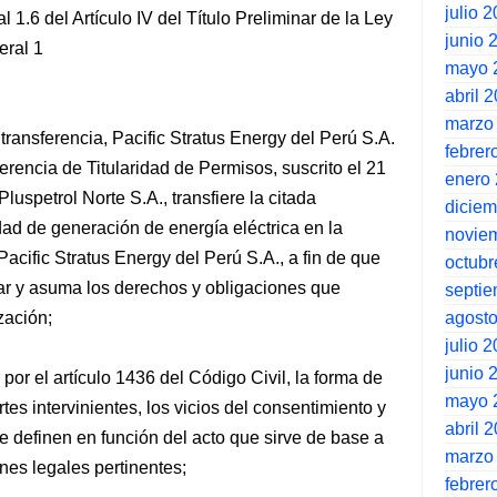
julio 
 1.6 del Artículo IV del Título Preliminar de la Ley
junio 
eral 1
mayo 
abril 
marzo
transferencia, Pacific Stratus Energy del Perú S.A.
febrer
erencia de Titularidad de Permisos, suscrito el 21
enero
luspetrol Norte S.A., transfiere la citada
dicie
idad de generación de energía eléctrica en la
novie
acific Stratus Energy del Perú S.A., a fin de que
octubr
lar y asuma los derechos y obligaciones que
septi
agost
zación;
julio 
junio 
or el artículo 1436 del Código Civil, la forma de
mayo 
tes intervinientes, los vicios del consentimiento y
abril 
se definen en función del acto que sirve de base a
marzo
ones legales pertinentes;
febrer