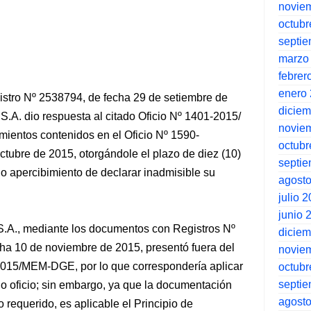
novie
octubr
septi
marzo
febrer
enero
stro Nº 2538794, de fecha 29 de setiembre de
dicie
 S.A. dio respuesta al citado Oficio Nº 1401-2015/
novie
entos contenidos en el Oficio Nº 1590-
octubr
tubre de 2015, otorgándole el plazo de diez (10)
septi
jo apercibimiento de declarar inadmisible su
agost
julio 
junio 
 S.A., mediante los documentos con Registros Nº
dicie
a 10 de noviembre de 2015, presentó fuera del
novie
-2015/MEM-DGE, por lo que correspondería aplicar
octubr
septi
ado oficio; sin embargo, ya que la documentación
agost
 requerido, es aplicable el Principio de