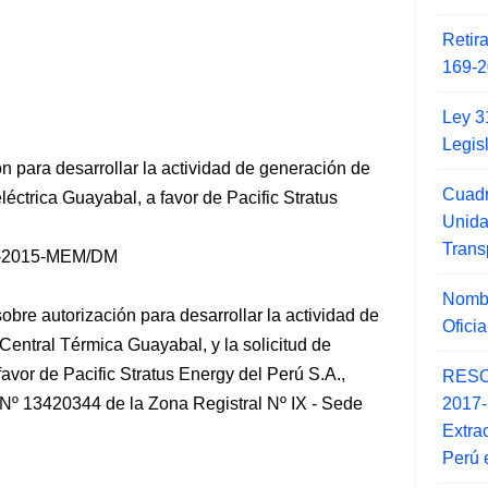
Retir
169-2
Ley 3
Legis
n para desarrollar la actividad de generación de
Cuadr
léctrica Guayabal, a favor de Pacific Stratus
Unid
Trans
-2015-MEM/DM
Nombr
bre autorización para desarrollar la actividad de
Ofici
 Central Térmica Guayabal, y la solicitud de
favor de Pacific Stratus Energy del Perú S.A.,
RESO
2017
da Nº 13420344 de la Zona Registral Nº IX - Sede
Extra
Perú 