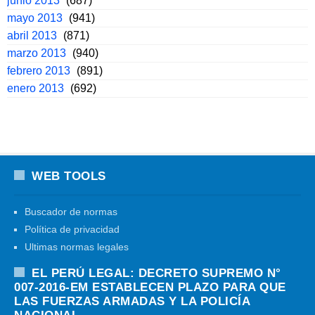
junio 2013
(687)
mayo 2013
(941)
abril 2013
(871)
marzo 2013
(940)
febrero 2013
(891)
enero 2013
(692)
WEB TOOLS
Buscador de normas
Política de privacidad
Ultimas normas legales
EL PERÚ LEGAL: DECRETO SUPREMO N°
007-2016-EM ESTABLECEN PLAZO PARA QUE
LAS FUERZAS ARMADAS Y LA POLICÍA