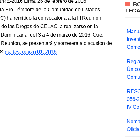
E-2016 Lima, 26 de febrero de 2016
B
a Pro Témpore de la Comunidad de Estados
LEG
 ha remitido la convocatoria a la III Reunión
l de las Drogas de CELAC, a realizarse en la
Manua
Dominicana, del 3 a 4 de marzo de 2016; Que,
Inve
 Reunión, se presentará y someterá a discusión de
Comer
martes, marzo 01, 2016
Regla
Único
Comu
RESO
056-
IV Co
Nombr
Ofici