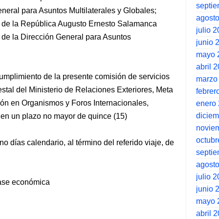
septi
neral para Asuntos Multilaterales y Globales;
agost
ico de la República Augusto Ernesto Salamanca
julio 
 de la Dirección General para Asuntos
junio 
mayo 
abril 
 cumplimiento de la presente comisión de servicios
marzo
estal del Ministerio de Relaciones Exteriores, Meta
febrer
n en Organismos y Foros Internacionales,
enero
dicie
en un plazo no mayor de quince (15)
novie
octubr
 días calendario, al término del referido viaje, de
septi
agost
julio 
lase económica
junio 
mayo 
abril 