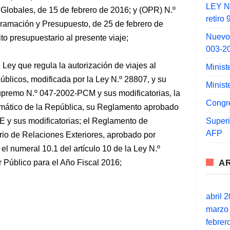
LEY N°
 Globales, de 15 de febrero de 2016; y (OPR) N.º
retiro
ramación y Presupuesto, de 25 de febrero de
Nuevo
ito presupuestario al presente viaje;
003-2
Ley que regula la autorización de viajes al
Minist
públicos, modificada por la Ley N.º 28807, y su
Minist
remo N.º 047-2002-PCM y sus modificatorias, la
Congr
omático de la República, su Reglamento aprobado
Super
 y sus modificatorias; el Reglamento de
AFP
rio de Relaciones Exteriores, aprobado por
l numeral 10.1 del artículo 10 de la Ley N.º
A
 Público para el Año Fiscal 2016;
abril 
marzo
febrer