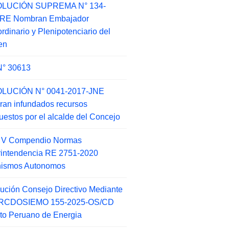
LUCIÓN SUPREMA N° 134-
-RE Nombran Embajador
ordinario y Plenipotenciario del
en
N° 30613
LUCIÓN N° 0041-2017-JNE
ran infundados recursos
puestos por el alcalde del Concejo
o V Compendio Normas
intendencia RE 2751-2020
nismos Autonomos
ución Consejo Directivo Mediante
 RCDOSIEMO 155-2025-OS/CD
tuto Peruano de Energia