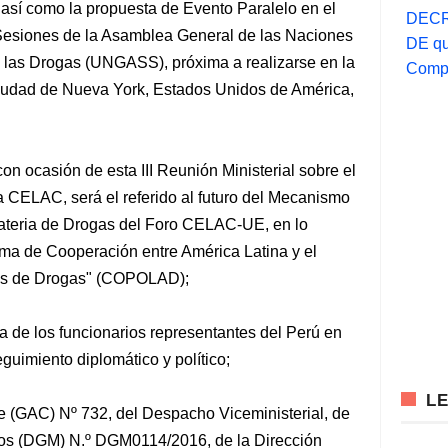
así como la propuesta de Evento Paralelo en el
DECR
 Sesiones de la Asamblea General de las Naciones
DE qu
 las Drogas (UNGASS), próxima a realizarse en la
Compr
ciudad de Nueva York, Estados Unidos de América,
con ocasión de esta III Reunión Ministerial sobre el
 CELAC, será el referido al futuro del Mecanismo
ateria de Drogas del Foro CELAC-UE, en lo
ama de Cooperación entre América Latina y el
cas de Drogas" (COPOLAD);
a de los funcionarios representantes del Perú en
eguimiento diplomático y político;
L
e (GAC) Nº 732, del Despacho Viceministerial, de
dos (DGM) N.º DGM0114/2016, de la Dirección