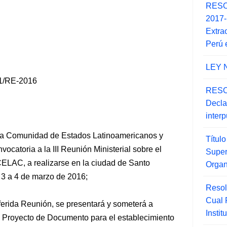
RESO
2017
Extra
Perú 
LEY 
1/RE-2016
RESO
Decla
inter
 la Comunidad de Estados Latinoamericanos y
Títul
ocatoria a la III Reunión Ministerial sobre el
Super
ELAC, a realizarse en la ciudad de Santo
Orga
3 a 4 de marzo de 2016;
Resol
Cual
erida Reunión, se presentará y someterá a
Insti
 Proyecto de
Documento para el establecimiento