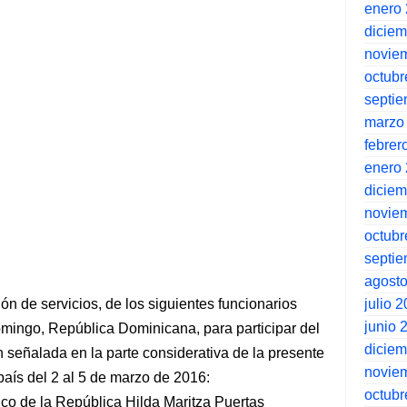
enero
dicie
novie
octubr
septi
marzo
febrer
enero
dicie
novie
octubr
septi
agost
julio 
sión de servicios, de los siguientes funcionarios
junio 
omingo, República Dominicana, para participar del
dicie
n señalada en la parte considerativa de la presente
novie
país del 2 al 5 de marzo de 2016:
octubr
ico de la República Hilda Maritza Puertas