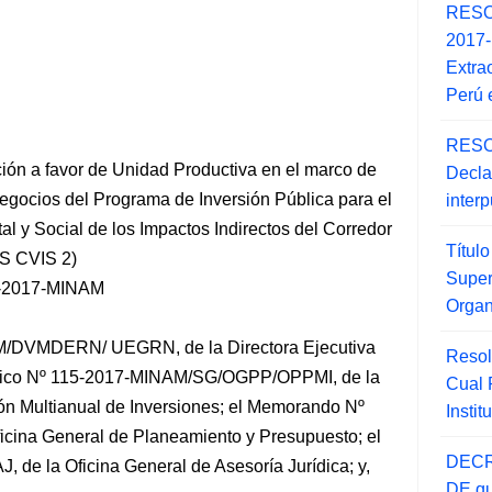
RESO
2017
Extra
Perú 
RESO
ión a favor de Unidad Productiva en el marco de
Decla
gocios del Programa de Inversión Pública para el
inter
al y Social de los Impactos Indirectos del Corredor
Títul
AS CVIS 2)
Super
-2017-MINAM
Orga
AM/DVMDERN/ UEGRN, de la Directora Ejecutiva
Resol
écnico Nº 115-2017-MINAM/SG/OGPP/OPPMI,
de la
Cual
ón Multianual de Inversiones; el Memorando Nº
Insti
cina General de Planeamiento y Presupuesto; el
DECR
de la Oficina General de Asesoría Jurídica; y,
DE qu