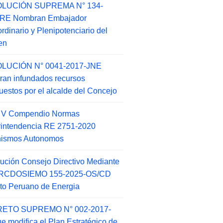
LUCIÓN SUPREMA N° 134-
-RE Nombran Embajador
ordinario y Plenipotenciario del
en
LUCIÓN N° 0041-2017-JNE
ran infundados recursos
puestos por el alcalde del Concejo
o V Compendio Normas
intendencia RE 2751-2020
nismos Autonomos
ución Consejo Directivo Mediante
 RCDOSIEMO 155-2025-OS/CD
tuto Peruano de Energia
ETO SUPREMO N° 002-2017-
e modifica el Plan Estratégico de