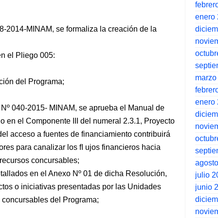
febrer
enero
dicie
98-2014-MINAM, se formaliza la creación de la
novie
octubr
n el Pliego 005:
septi
marzo
ución del Programa;
febrer
enero
l Nº 040-2015- MINAM, se aprueba el Manual de
dicie
 en el Componente III del numeral 2.3.1, Proyecto
novie
del acceso a fuentes de financiamiento contribuirá
octubr
res para canalizar los ﬂ ujos financieros hacia
septi
recursos concursables;
agost
detallados en el Anexo Nº 01 de dicha Resolución,
julio 
ctos o iniciativas presentadas por las Unidades
junio 
dicie
os concursables del Programa;
novie