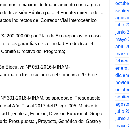
octubr
como monto máximo de financiamiento con cargo a
septi
de Inversión Pública para el Fortalecimiento de la
agost
actos Indirectos del Corredor Vial Interoceánico
julio 
junio 
e S/ 200 000.00 por Plan de Econegocios; en caso
mayo 
 u otras garantías de la Unidad Productiva, el
abril 
el Comité Directivo del Programa;
marzo
febrer
ión Ejecutiva Nº 051-2016-MINAM-
enero
obaron los resultados del Concurso 2016 de
dicie
novie
octubr
septi
l Nº 391-2016-MINAM, se aprueba el Presupuesto
agost
nte al Año Fiscal 2017 del Pliego 005: Ministerio
julio 
dad Ejecutora, Función, División Funcional, Grupo
junio 
oría Presupuestal, Proyecto, Genérica del Gasto y
mayo 