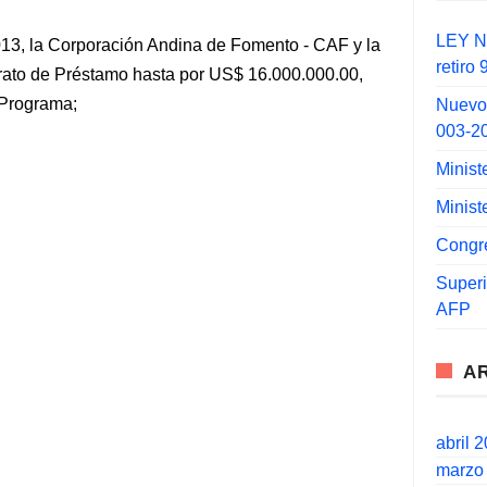
LEY N°
013, la Corporación Andina de Fomento - CAF y la
retiro
rato de Préstamo hasta por US$ 16.000.000.00,
 Programa;
Nuevo
003-2
Minist
Minist
Congr
Super
AFP
A
abril 
marzo