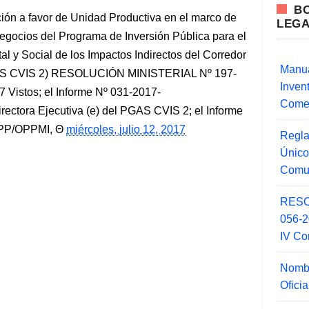
B
ión a favor de Unidad Productiva en el marco de
LEG
gocios del Programa de Inversión Pública para el
al y Social de los Impactos Indirectos del Corredor
Manua
(PGAS CVIS 2) RESOLUCIÓN MINISTERIAL Nº 197-
Inve
 Vistos; el Informe Nº 031-2017-
Comer
ora Ejecutiva (e) del PGAS CVIS 2; el Informe
PP/OPPMI,
miércoles, julio 12, 2017
Regla
Único
Comu
RESO
056-
IV Co
Nombr
Ofici