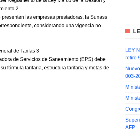
3 del Reglamento de la Ley Marco de la Gestión y
miento 2
e presenten las empresas prestadoras, la Sunass
 correspondiente, considerando una vigencia no
L
.
LEY N°
neral de Tarifas 3
retiro
tadora de Servicios de Saneamiento (EPS) debe
su fórmula tarifaria, estructura tarifaria y metas de
Nuevo
003-2
Minist
Minist
Congr
Super
AFP