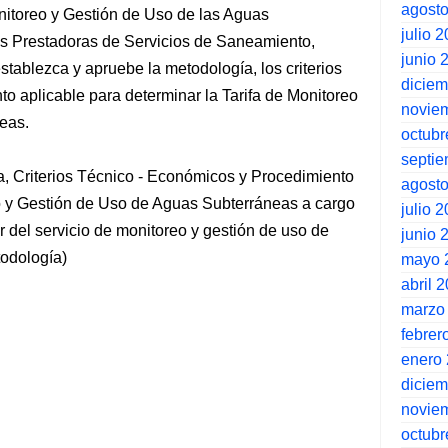
agost
nitoreo y Gestión de Uso de las Aguas
julio 
es Prestadoras de Servicios de Saneamiento,
junio 
tablezca y apruebe la metodología, los criterios
dicie
o aplicable para determinar la Tarifa de Monitoreo
novie
eas.
octubr
septi
ía, Criterios Técnico - Económicos y Procedimiento
agost
eo y Gestión de Uso de Aguas Subterráneas a cargo
julio 
 del servicio de monitoreo y gestión de uso de
junio 
odología)
mayo 
abril 
marzo
febrer
enero
dicie
novie
octubr