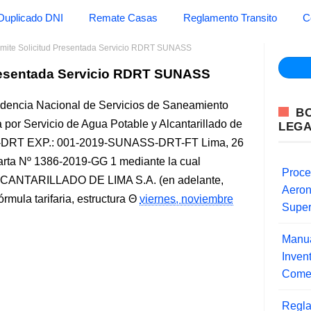
Duplicado DNI
Remate Casas
Reglamento Transito
C
mite Solicitud Presentada Servicio RDRT SUNASS
Presentada Servicio RDRT SUNASS
dencia Nacional de Servicios de Saneamiento
B
a por Servicio de Agua Potable y Alcantarillado de
LEG
DRT EXP.: 001-2019-SUNASS-DRT-FT Lima, 26
rta Nº 1386-2019-GG 1 mediante la cual
Proce
ANTARILLADO DE LIMA S.A. (en adelante,
Aero
mula tarifaria, estructura
viernes, noviembre
Super
Manua
Inve
Comer
Regla