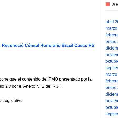
A
abril 
marzo
febrer
enero
 Reconoció Cónsul Honorario Brasil Cusco RS
dicie
novie
octubr
septi
marzo
pone que el contenido del PMO presentado por la
febrer
ulo 2 y por el Anexo Nº 2 del RGT .
enero
dicie
o Legislativo
novie
octubr
septi