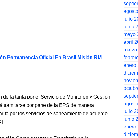
septi
agost
julio 
junio 
mayo 
abril 
marzo
febrer
ón Permanencia Oficial Ep Brasil Misión RM
enero
dicie
novie
octubr
septi
 de la tarifa por el Servicio de Monitoreo y Gestión
agost
 tramitarse por parte de la EPS de manera
julio 
tarifa por los servicios de saneamiento de acuerdo
junio 
T .
enero
dicie