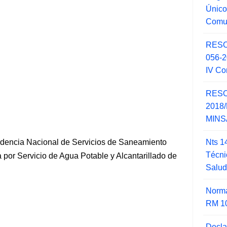
Único
Comu
RESO
056-
IV Co
RESO
2018/
MINSA
Nts 1
dencia Nacional de Servicios de Saneamiento
Técni
a por Servicio de Agua Potable y Alcantarillado de
Salu
Norma
RM 1
Decla