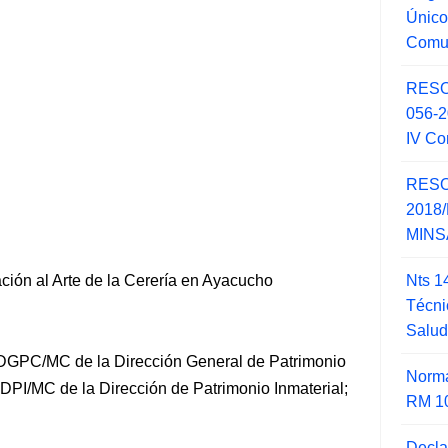
Único
Comu
RESO
056-
IV Co
RESO
2018/
MINSA
Nts 1
ción al Arte de la Cerería en Ayacucho
Técni
Salu
DGPC/MC de la Dirección General de Patrimonio
Norma
-DPI/MC de la Dirección de Patrimonio Inmaterial;
RM 1
Decla