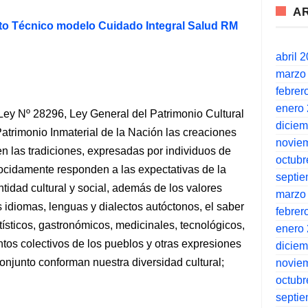
A
 Técnico modelo Cuidado Integral Salud RM
abril 
marzo
febrer
enero
a Ley Nº 28296, Ley General del Patrimonio Cultural
dicie
Patrimonio Inmaterial de la Nación las creaciones
novie
n las tradiciones, expresadas por individuos de
octubr
nocidamente responden a las expectativas de la
septi
idad cultural y social, además de los valores
marzo
s idiomas, lenguas y dialectos autóctonos, el saber
febrer
tísticos, gastronómicos, medicinales, tecnológicos,
enero
entos colectivos de los pueblos y otras expresiones
dicie
onjunto conforman nuestra diversidad cultural;
novie
octubr
septi