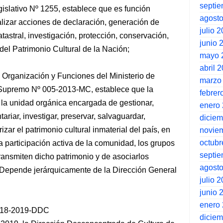
septi
gislativo Nº 1255, establece que es función
agost
ealizar acciones de declaración, generación de
julio 
atastral, investigación, protección, conservación,
junio 
del Patrimonio Cultural de la Nación;
mayo 
abril 
 Organización y Funciones del Ministerio de
marzo
 Supremo Nº 005-2013-MC, establece que la
febrer
 la unidad orgánica encargada de gestionar,
enero
ntariar, investigar, preservar, salvaguardar,
dicie
rizar el patrimonio cultural inmaterial del país, en
novie
octubr
a participación activa de la comunidad, los grupos
septi
ransmiten dicho patrimonio y de asociarlos
agost
 Depende jerárquicamente de la Dirección General
julio 
junio 
enero
918-2019-DDC
dicie