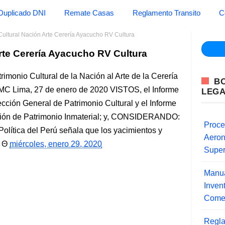
Duplicado DNI
Remate Casas
Reglamento Transito
C
Cultural Nación Arte Cerería Ayacucho RV Cultura
rte Cerería Ayacucho RV Cultura
rimonio Cultural de la Nación al Arte de la Cerería
B
 Lima, 27 de enero de 2020 VISTOS, el Informe
LEG
ión General de Patrimonio Cultural y el Informe
ión de Patrimonio Inmaterial; y, CONSIDERANDO:
Proce
 Política del Perú señala que los yacimientos y
Aero
miércoles, enero 29, 2020
Super
Manua
Inve
Comer
Regla