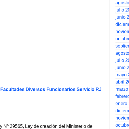
agost
julio 
junio 
dicie
novie
octubr
septi
agost
julio 
junio 
mayo 
abril 
marzo
Facultades Diversos Funcionarios Servicio RJ
febrer
enero
dicie
novie
octubr
 Ley Nº 29565, Ley de creación del Ministerio de