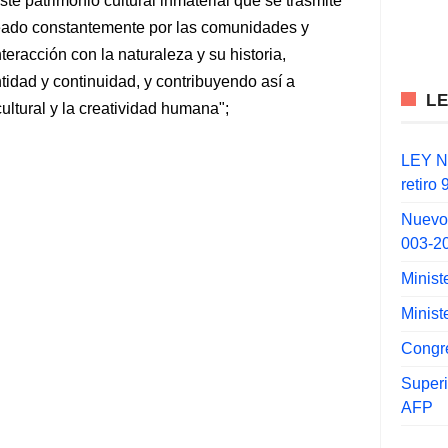
ste patrimonio cultural inmaterial que se trasmite
eado constantemente por las comunidades y
teracción con la naturaleza y su historia,
tidad y continuidad, y contribuyendo así a
L
ultural y la creatividad humana";
LEY N°
retiro
Nuevo
003-2
Minist
Minist
Congr
Super
AFP