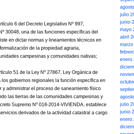
agost
julio 
junio 
tículo 6 del Decreto Legislativo Nº 997,
mayo 
 Nº 30048, una de las funciones específicas del
abril 
siste en dictar normas y lineamientos técnicos en
marzo
formalización de la propiedad agraria,
febrer
munidades campesinas y comunidades nativas;
enero
dicie
artículo 51 de la Ley Nº 27867, Ley Orgánica de
novie
los gobiernos regionales la función específica en
octubr
r y administrar el proceso de saneamiento físico
septi
endo las tierras de las comunidades campesinas y
agost
julio 
 Decreto Supremo Nº 018-2014-VIVIENDA, establece
junio 
ervicios derivados de la actividad catastral a cargo
enero
dicie