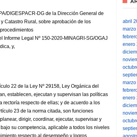
A
PA/DIGESPACR-DG de la Dirección General de
abril 
y Catastro Rural, sobre aprobación de los
marzo
s procedimientos
febrer
 y, el Informe Legal Nº 150-2020-MINAGRI-SG/OGAJ
enero
dica, y,
dicie
novie
octubr
septi
marzo
ículo 22 de la Ley Nº 29158, Ley Orgánica del
febrer
an, establecen, ejecutan y supervisan las políticas
enero
 rectoría respecto de ellas; y de acuerdo a los
dicie
artículo 23 de la norma citada, son funciones
novie
lanear, dirigir, coordinar, ejecutar, supervisar y
octubr
al bajo su competencia, aplicable a todos los niveles
septi
guimiento respecto al desempeño y logros
agost