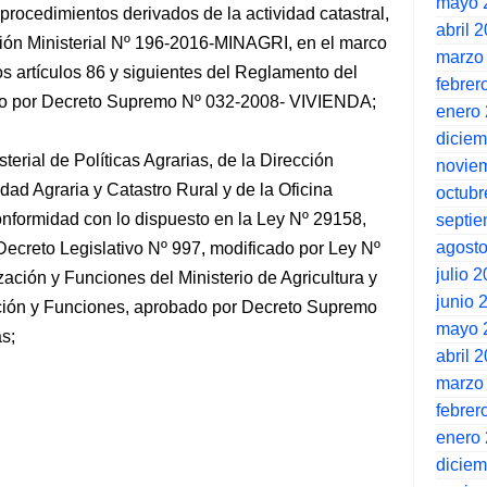
mayo 
procedimientos derivados de la actividad catastral,
abril 
ción Ministerial Nº 196-2016-MINAGRI, en el marco
marzo
os artículos 86 y siguientes del Reglamento del
febrer
ado por Decreto Supremo Nº 032-2008- VIVIENDA;
enero
dicie
erial de Políticas Agrarias, de la Dirección
novie
ad Agraria y Catastro Rural y de la Oficina
octubr
onformidad con lo dispuesto en la Ley Nº 29158,
septi
agost
Decreto Legislativo Nº 997, modificado por Ley Nº
julio 
ción y Funciones del Ministerio de Agricultura y
junio 
ción y Funciones, aprobado por Decreto Supremo
mayo 
s;
abril 
marzo
febrer
enero
dicie