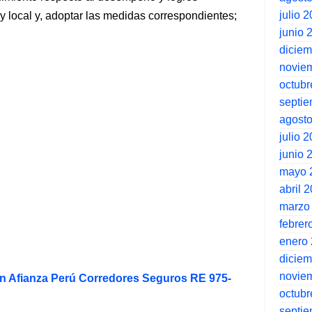
julio 
 y local y, adoptar las medidas correspondientes;
junio 
dicie
novie
octubr
septi
agost
julio 
junio 
mayo 
abril 
marzo
febrer
enero
dicie
novie
ón Afianza Perú Corredores Seguros RE 975-
octubr
septi