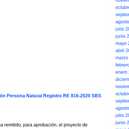
novie
octubr
septi
agost
julio 
junio 
mayo 
abril 
marzo
febrer
enero
dicie
novie
octubr
ión Persona Natural Registro RE 816-2020 SBS
septi
agost
julio 
junio 
ha remitido, para aprobación, el proyecto de