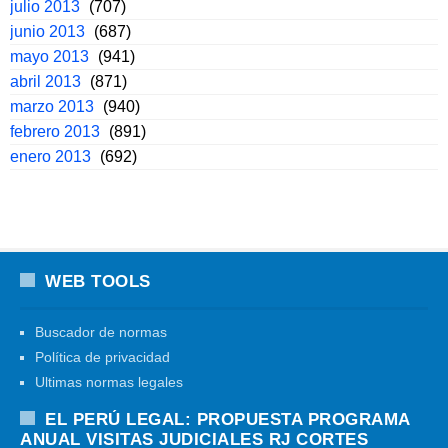
julio 2013
(707)
junio 2013
(687)
mayo 2013
(941)
abril 2013
(871)
marzo 2013
(940)
febrero 2013
(891)
enero 2013
(692)
WEB TOOLS
Buscador de normas
Política de privacidad
Ultimas normas legales
EL PERÚ LEGAL: PROPUESTA PROGRAMA
ANUAL VISITAS JUDICIALES RJ CORTES