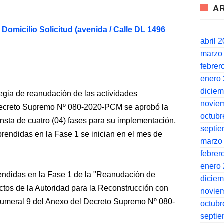
A
 Domicilio Solicitud (avenida / Calle DL 1496
abril 
marzo
febrer
enero
dicie
egia de reanudación de las actividades
novie
 Decreto Supremo Nº 080-2020-PCM se aprobó la
octubr
sta de cuatro (04) fases para su implementación,
septi
rendidas en la Fase 1 se inician en el mes de
marzo
febrer
enero
endidas en la Fase 1 de la "Reanudación de
dicie
ctos de la Autoridad para la Reconstrucción con
novie
numeral 9 del Anexo del Decreto Supremo Nº 080-
octubr
septi