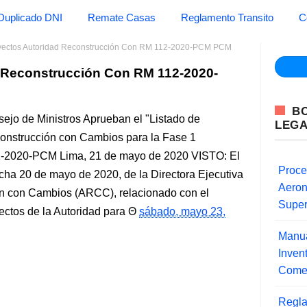
Duplicado DNI
Remate Casas
Reglamento Transito
C
oyectos Autoridad Reconstrucción Con RM 112-2020-PCM PCM
d Reconstrucción Con RM 112-2020-
B
sejo de Ministros Aprueban el "Listado de
LEG
construcción con Cambios para la Fase 1
2-2020-PCM Lima, 21 de mayo de 2020 VISTO: El
Proce
ha 20 de mayo de 2020, de la Directora Ejecutiva
Aero
ón con Cambios (ARCC), relacionado con el
Super
yectos de la Autoridad para
sábado, mayo 23,
Manua
Inve
Comer
Regla