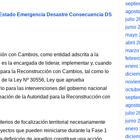
septi
agost
 Estado Emergencia Desastre Consecuencia DS
julio 
junio 
mayo 
abril 
marzo
ción con Cambios, como entidad adscrita a la
febrer
 es la encargada de liderar, implementar y, cuando
enero
l para la Reconstrucción con Cambios, tal como lo
dicie
 3 de la Ley Nº 30556, Ley que aprueba
novie
rio para las intervenciones del gobierno nacional
octubr
reación de la Autoridad para la Reconstrucción con
septi
agost
julio 
junio 
iterios de focalización territorial necesariamente
enero
royectos que pueden reiniciarse durante la Fase 1
dicie
a definición de aquellos constituye una acción