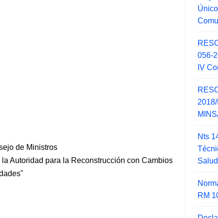
Único
Comu
RESO
056-
IV Co
RESO
2018/
MINSA
Nts 1
sejo de Ministros
Técni
 la Autoridad para la Reconstrucción con Cambios
Salu
idades"
Norma
RM 1
Decla