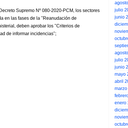
agost
julio 
l Decreto Supremo Nº 080-2020-PCM, los sectores
junio 
da en las fases de la "Reanudación de
dicie
sterial, deben aprobar los "Criterios de
novie
edad de informar incidencias";
octubr
septi
agost
julio 
junio 
mayo 
abril 
marzo
febrer
enero
dicie
novie
octubr