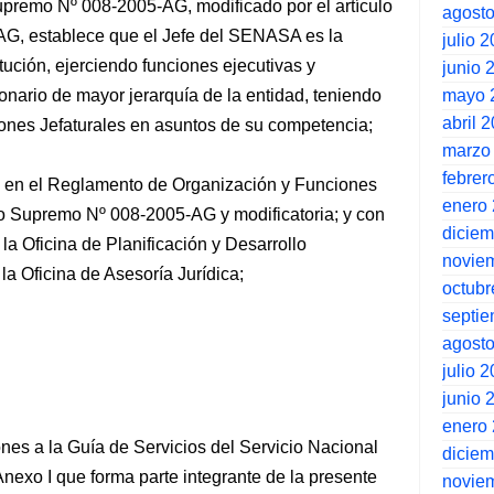
remo Nº 008-2005-AG, modificado por el artículo
agost
G, establece que el Jefe del SENASA es la
julio 
tución, ejerciendo funciones ejecutivas y
junio 
mayo 
ionario de mayor jerarquía de la entidad, teniendo
abril 
iones Jefaturales en asuntos de su competencia;
marzo
febrer
o en el Reglamento de Organización y Funciones
enero
 Supremo Nº 008-2005-AG y modificatoria; y con
dicie
 la Oficina de Planificación y Desarrollo
novie
 la Oficina de Asesoría Jurídica;
octubr
septi
agost
julio 
junio 
enero
nes a la Guía de Servicios del Servicio Nacional
dicie
Anexo I que forma parte integrante de la presente
novie