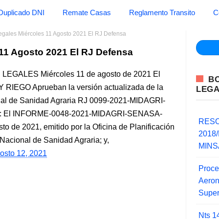
Duplicado DNI
Remate Casas
Reglamento Transito
C
gales Miércoles 11 Agosto 2021 El RJ Defensa
11 Agosto 2021 El RJ Defensa
 LEGALES Miércoles 11 de agosto de 2021 El
B
IEGO Aprueban la versión actualizada de la
LEG
onal de Sanidad Agraria RJ 0099-2021-MIDAGRI-
O: El INFORME-0048-2021-MIDAGRI-SENASA-
RESO
de 2021, emitido por la Oficina de Planificación
2018/
o Nacional de Sanidad Agraria; y,
MINSA
gosto 12, 2021
Proce
Aero
Super
Nts 1