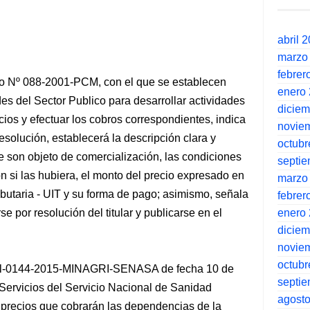
abril 
marzo
febrer
mo Nº 088-2001-PCM, con el que se establecen
enero
des del Sector Publico para desarrollar actividades
dicie
cios y efectuar los cobros correspondientes, indica
novie
resolución, establecerá la descripción clara y
octubr
ue son objeto de comercialización, las condiciones
septi
ón si las hubiera, el monto del precio expresado en
marzo
ibutaria - UIT y su forma de pago; asimismo, señala
febrer
enero
 por resolución del titular y publicarse en el
dicie
novie
octubr
ral-0144-2015-MINAGRI-SENASA de fecha 10 de
septi
 Servicios del Servicio Nacional de Sanidad
agost
precios que cobrarán las dependencias de la