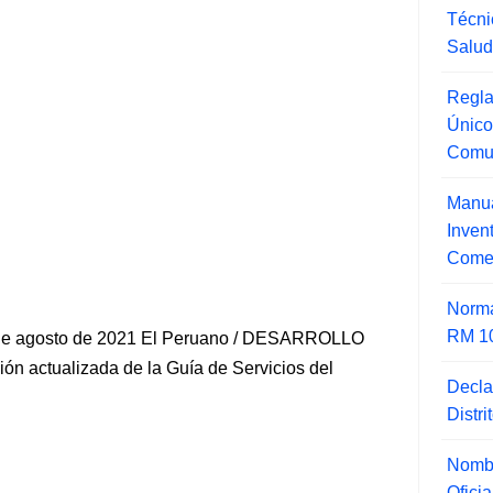
Técni
Salu
Regla
Único
Comu
Manua
Inve
Comer
Norma
RM 1
e agosto de 2021 El Peruano / DESARROLLO
 actualizada de la Guía de Servicios del
Decla
Distr
Nombr
Ofici