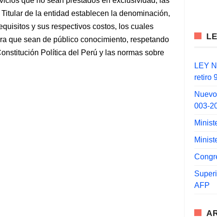
vicios que no sean prestados en exclusividad, las
 Titular de la entidad establecen la denominación,
requisitos y sus respectivos costos, los cuales
L
ra que sean de público conocimiento, respetando
 Constitución Política del Perú y las normas sobre
LEY N°
retiro
Nuevo
003-2
Minist
Minist
Congr
Super
AFP
A