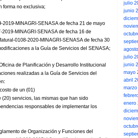
julio 
n forma no exclusiva;
junio 
dicie
0069-2019-MINAGRI-SENASA de fecha 21 de mayo
novie
127-2019-MINAGRI-SENASA de fecha 16 de
octubr
Jefatural-0108-2020-MINAGRI-SENASA de fecha 30
septi
modificaciones a la Guía de Servicios del SENASA;
agost
julio 
junio 
 Oficina de Planificación y Desarrollo Institucional
mayo 
ciones realizadas a la Guía de Servicios del
abril 
en:
marzo
 costo de un (01)
febrer
te (20) servicios, las mismas que han sido
enero
pendencias responsables de implementar los
dicie
novie
octubr
 Reglamento de Organización y Funciones del
septi