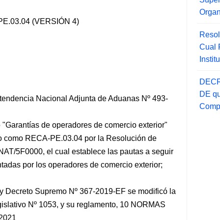
Orga
.03.04 (VERSIÓN 4)
Resol
Cual
Insti
DECR
DE qu
tendencia Nacional Adjunta de Aduanas
Nº 493-
Compr
o "Garantías de operadores de comercio exterior"
do como RECA-PE.03.04 por la Resolución de
AT/5F0000, el cual establece las pautas a seguir
ntadas por los operadores de comercio exterior;
 y Decreto Supremo Nº 367-2019-EF se modificó la
gislativo Nº 1053, y su reglamento, 10 NORMAS
2021