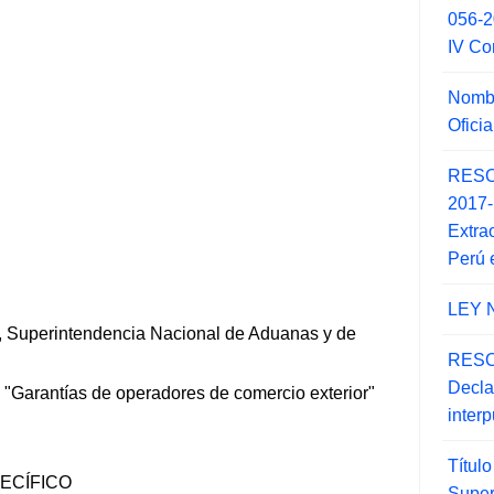
056-
IV Co
Nombr
Ofici
RESO
2017
Extra
Perú 
LEY 
, Superintendencia Nacional de Aduanas y de
RESO
Decla
 "Garantías de operadores de comercio exterior"
inter
Títul
ECÍFICO
Super