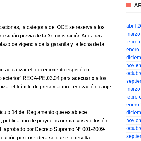
A
abril 
icaciones, la categoría del OCE se reserva a los
marzo
rización previa de la Administración Aduanera
febrer
lazo de vigencia de la garantía y la fecha de la
enero
dicie
novie
io actualizar el procedimiento específico
octubr
o exterior" RECA-PE.03.04 para adecuarlo a los
septi
zar el trámite de presentación, renovación, canje,
marzo
febrer
enero
tículo 14 del Reglamento que establece
dicie
novie
d, publicación de proyectos normativos y difusión
octubr
al, aprobado por Decreto Supremo Nº 001-2009-
septi
olución por considerarse que ello resulta