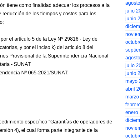
agost
ión tiene como finalidad adecuar los procesos a la
julio 
e reducción de los tiempos y costos para los
junio 
o;
dicie
novie
por el artículo 5 de la Ley Nº 29816 - Ley de
octubr
orias, y por el inciso k) del artículo 8 del
septi
es Provisional de la Superintendencia Nacional
agost
utaria - SUNAT
julio 
tendencia Nº 065-2021/SUNAT;
junio 
mayo 
abril 
marzo
febrer
enero
dicie
ocedimiento específico "Garantías de operadores de
novie
sión 4), el cual forma parte integrante de la
octubr