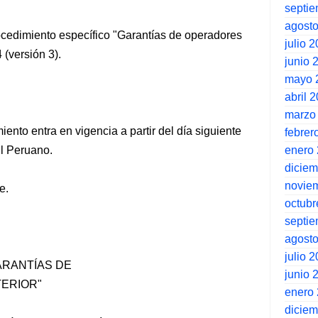
septi
agost
rocedimiento específico "Garantías de operadores
julio 
(versión 3).
junio 
mayo 
abril 
marzo
ento entra en vigencia a partir del día siguiente
febrer
enero
El Peruano.
dicie
novie
e.
octubr
septi
agost
julio 
ARANTÍAS DE
junio 
ERIOR"
enero
dicie