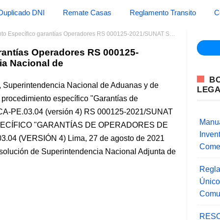
Duplicado DNI
Remate Casas
Reglamento Transito
C
specífico garantías Operadores RS 000125-2021/SUNAT Superintendencia Nacional de
rantías Operadores RS 000125-
a Nacional de
B
, Superintendencia Nacional de Aduanas y de
LEG
 procedimiento específico "Garantías de
ECA-PE.03.04 (versión 4) RS 000125-2021/SUNAT
Manua
ECÍFICO "GARANTÍAS DE OPERADORES DE
Inve
4 (VERSIÓN 4) Lima, 27 de agosto de 2021
Comer
ución de Superintendencia Nacional Adjunta de
Regla
Único
Comu
RESO