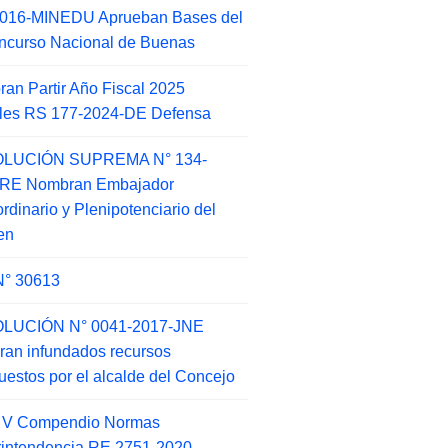
2016-MINEDU Aprueban Bases del
ncurso Nacional de Buenas
an Partir Año Fiscal 2025
ales RS 177-2024-DE Defensa
LUCIÓN SUPREMA N° 134-
-RE Nombran Embajador
ordinario y Plenipotenciario del
en
N° 30613
LUCIÓN N° 0041-2017-JNE
ran infundados recursos
puestos por el alcalde del Concejo
o V Compendio Normas
intendencia RE 2751-2020