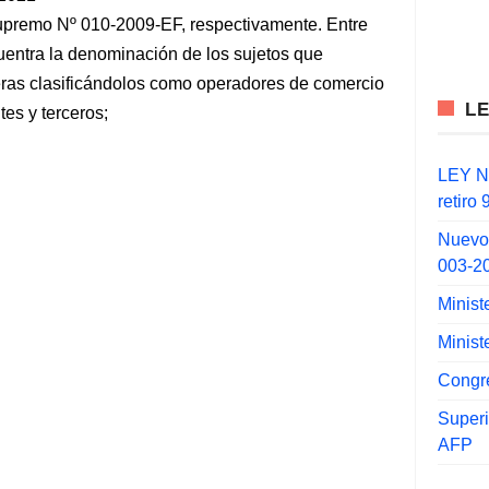
upremo Nº 010-2009-EF, respectivamente. Entre
uentra la denominación de los sujetos que
eras clasificándolos como operadores de comercio
L
tes y terceros;
LEY N°
retiro
Nuevo
003-2
Minist
Minist
Congr
Super
AFP