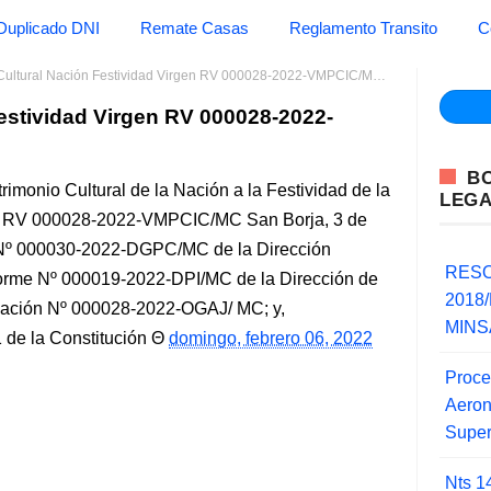
Duplicado DNI
Remate Casas
Reglamento Transito
C
ultural Nación Festividad Virgen RV 000028-2022-VMPCIC/MC Cultura
estividad Virgen RV 000028-2022-
B
rimonio Cultural de la Nación a la Festividad de la
LEG
os RV 000028-2022-VMPCIC/MC San Borja, 3 de
e Nº 000030-2022-DGPC/MC de la Dirección
RESO
nforme Nº 000019-2022-DPI/MC de la Dirección de
2018/
evación Nº 000028-2022-OGAJ/ MC; y,
MINSA
de la Constitución
domingo, febrero 06, 2022
Proce
Aero
Super
Nts 1