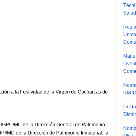
Técni
Salu
Regla
Único
Comu
Manua
Inve
Comer
Norma
ación a la Festividad de la Virgen de Cocharcas de
RM 1
Decla
Distr
DGPC/MC de la Dirección General de Patrimonio
Nombr
PI/MC de la Dirección de Patrimonio Inmaterial; la
Ofici