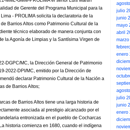
021-MML-GMM-PROLIMA el señor Luis Martin
agost
alidad de Gerente del Programa Municipal para la
julio 
Lima - PROLIMA solicita la declaratoria de la
junio 
de Barrios Altos como Patrimonio Cultural de la
mayo 
diente técnico elaborado de manera conjunta con
abril 
e la Agonía de Limpias y la Santísima Virgen de
marzo
febrer
enero
dicie
22-DGPC/MC, la Dirección General de Patrimonio
novie
019-2022-DPI/MC, emitido por la Dirección de
octubr
comendó declarar Patrimonio Cultural de la Nación a
septi
as de Barrios Altos;
agost
julio 
rcas de Barrios Altos tiene una larga historia de
junio 
rectamente asociada al prestigio alcanzado por el
enero
 Candelaria entronizada en el pueblo de Cocharcas
dicie
. La historia comienza en 1680, cuando el indígena
novie