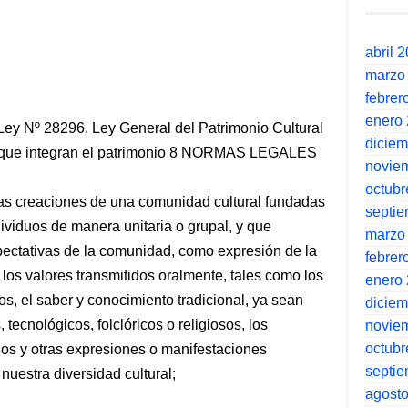
abril 
marzo
febrer
enero
a Ley Nº 28296, Ley General del Patrimonio Cultural
dicie
la que integran el patrimonio 8 NORMAS LEGALES
novie
octubr
 las creaciones de una comunidad cultural fundadas
septi
dividuos de manera unitaria o grupal, y que
marzo
ectativas de la comunidad, como expresión de la
febrer
 los valores transmitidos oralmente, tales como los
enero
os, el saber y conocimiento tradicional, ya sean
dicie
 tecnológicos, folclóricos o religiosos, los
novie
octubr
los y otras expresiones o manifestaciones
septi
nuestra diversidad cultural;
agost