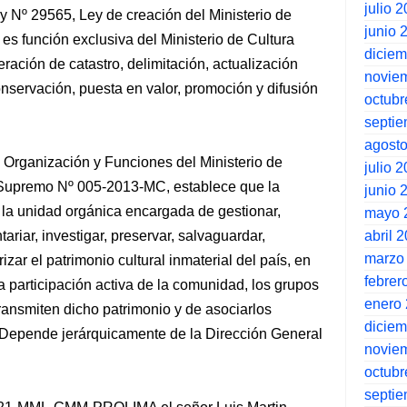
julio 
 Ley Nº 29565, Ley de creación del Ministerio de
junio 
 es función exclusiva del Ministerio de Cultura
dicie
ración de catastro, delimitación, actualización
novie
conservación, puesta en valor, promoción y difusión
octubr
septi
agost
 Organización y Funciones del Ministerio de
julio 
 Supremo Nº 005-2013-MC, establece que la
junio 
 la unidad orgánica encargada de gestionar,
mayo 
abril 
ntariar, investigar, preservar, salvaguardar,
marzo
rizar el patrimonio cultural inmaterial del país, en
febrer
a participación activa de la comunidad, los grupos
enero
ransmiten dicho patrimonio y de asociarlos
dicie
 Depende jerárquicamente de la Dirección General
novie
octubr
septi