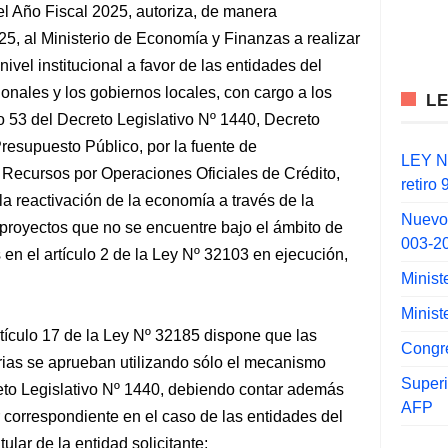
el Año Fiscal 2025, autoriza, de manera
25, al Ministerio de Economía y Finanzas a realizar
ivel institucional a favor de las entidades del
onales y los gobiernos locales, con cargo a los
L
ulo 53 del Decreto Legislativo Nº 1440, Decreto
resupuesto Público, por la fuente de
LEY N°
 Recursos por Operaciones Oficiales de Crédito,
retiro
la reactivación de la economía a través de la
Nuevo
 proyectos que no se encuentre bajo el ámbito de
003-2
en el artículo 2 de la Ley Nº 32103 en ejecución,
Minist
Minist
tículo 17 de la Ley Nº 32185 dispone que las
Congr
rias se aprueban utilizando sólo el mecanismo
Super
reto Legislativo Nº 1440, debiendo contar además
AFP
r correspondiente en el caso de las entidades del
ular de la entidad solicitante;