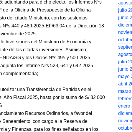
5; adjuntando para dicho efecto, los Informes Nºs
agost
e la Oficina de Presupuesto de la Oficina
julio 
junio 
o del citado Ministerio, con los sustentos
dicie
os Nºs 440 y 489-2025-EF/63.04 de la Dirección 18
novie
iembre de 2025
octubr
e Inversiones del Ministerio de Economía y
septi
able de las citadas inversiones. Asimismo,
agost
IENDA/SG y los Oficios Nºs 495 y 500-2025-
julio 
adjunta los Informe Nºs 528, 641 y 642-2025-
junio 
 complementaria;
mayo 
abril 
torizar una Transferencia de Partidas en el
marzo
el Año Fiscal 2025, hasta por la suma de S/ 82 000
febrer
S
enero
dicie
anciamiento Recursos Ordinarios, a favor del
novie
 y Saneamiento, con cargo a la Reserva de
octubr
mía y Finanzas, para los fines señalados en los