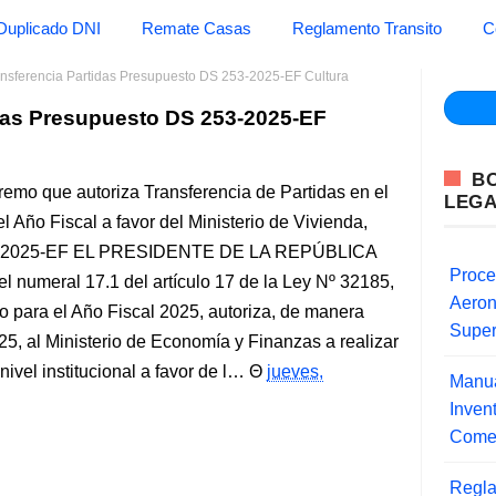
Duplicado DNI
Remate Casas
Reglamento Transito
C
ansferencia Partidas Presupuesto DS 253-2025-EF Cultura
idas Presupuesto DS 253-2025-EF
B
remo que autoriza Transferencia de Partidas en el
LEG
l Año Fiscal a favor del Ministerio de Vivienda,
53-2025-EF EL PRESIDENTE DE LA REPÚBLICA
Proce
 numeral 17.1 del artículo 17 de la Ley Nº 32185,
Aero
o para el Año Fiscal 2025, autoriza, de manera
Super
25, al Ministerio de Economía y Finanzas a realizar
ivel institucional a favor de l…
jueves,
Manua
Inve
Comer
Regla