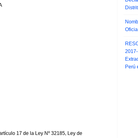
A
Distr
Nombr
Ofici
RESO
2017
Extra
Perú 
 artículo 17 de la Ley Nº 32185, Ley de