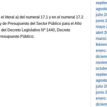
septi
agost
julio 
l literal a) del numeral 17.1 y en el numeral 17.2
junio 
ey de Presupuesto del Sector Público para el Año
mayo 
54 del Decreto Legislativo Nº 1440, Decreto
abril 
Presupuesto Público;
marzo
febrer
enero
dicie
novie
octubr
septi
agost
julio 
junio 
enero
dicie