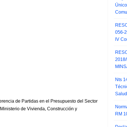
Único
Comu
RESO
056-
IV Co
RESO
2018/
MINSA
Nts 1
Técni
Salu
rencia de Partidas en el Presupuesto del Sector
Norma
 Ministerio de Vivienda, Construcción y
RM 1
Decla