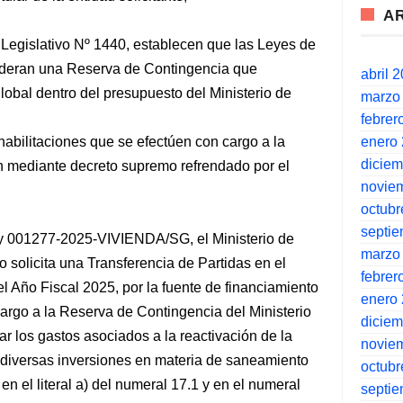
A
o Legislativo Nº 1440, establecen que las Leyes de
ideran una Reserva de Contingencia que
abril 
lobal dentro del presupuesto del Ministerio de
marzo
febrer
enero
habilitaciones que se efectúen con cargo a la
dicie
n mediante decreto supremo refrendado por el
novie
octubr
septi
 y 001277-2025-VIVIENDA/SG, el Ministerio de
marzo
solicita una Transferencia de Partidas en el
febrer
l Año Fiscal 2025, por la fuente de financiamiento
enero
cargo a la Reserva de Contingencia del Ministerio
dicie
r los gastos asociados a la reactivación de la
novie
 diversas inversiones en materia de saneamiento
octubr
en el literal a) del numeral 17.1 y en el numeral
septi