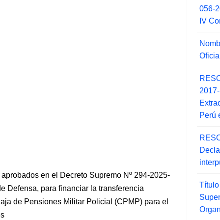
056-
IV Co
Nombr
Ofici
RESO
2017
Extra
Perú 
RESO
Decla
inter
 aprobados en el Decreto Supremo Nº 294-2025-
Títul
de Defensa, para financiar la transferencia
Super
Caja de Pensiones Militar Policial (CPMP) para el
Orga
es