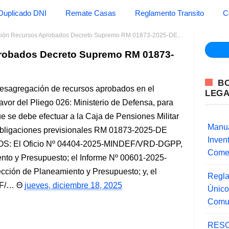
Duplicado DNI
Remate Casas
Reglamento Transito
C
ón Recursos Aprobados Decreto Supremo RM 01873-2025-DE Defensa
robados Decreto Supremo RM 01873-
B
esagregación de recursos aprobados en el
LEG
or del Pliego 026: Ministerio de Defensa, para
que se debe efectuar a la Caja de Pensiones Militar
Manua
 obligaciones previsionales RM 01873-2025-DE
Inve
STOS: El Oficio Nº 04404-2025-MINDEF/VRD-DGPP,
Comer
nto y Presupuesto; el Informe Nº 00601-2025-
ión de Planeamiento y Presupuesto; y, el
Regla
EF/…
jueves, diciembre 18, 2025
Único
Comu
RESO