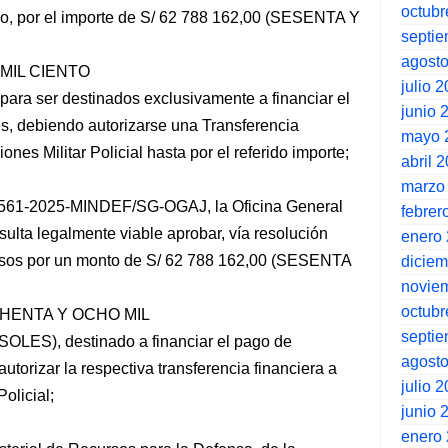
octubr
co, por el importe de S/ 62 788 162,00 (SESENTA Y
septi
agost
MIL CIENTO
julio 
a ser destinados exclusivamente a financiar el
junio 
es, debiendo autorizarse una Transferencia
mayo 
nes Militar Policial hasta por el referido importe;
abril 
marzo
02561-2025-MINDEF/SG-OGAJ, la Oficina General
febrer
sulta legalmente viable aprobar, vía resolución
enero
cursos por un monto de S/ 62 788 162,00 (SESENTA
dicie
novie
octubr
HENTA Y OCHO MIL
septi
ES), destinado a financiar el pago de
agost
utorizar la respectiva transferencia financiera a
julio 
olicial;
junio 
enero