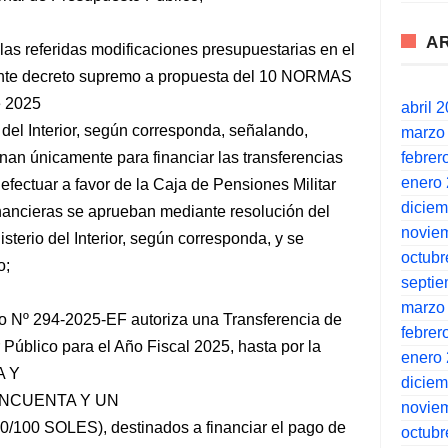
A
las referidas modificaciones presupuestarias en el
iante decreto supremo a propuesta del 10 NORMAS
e 2025
abril 
 del Interior, según corresponda, señalando,
marzo
febrer
nan únicamente para financiar las transferencias
enero
efectuar a favor de la Caja de Pensiones Militar
dicie
inancieras se aprueban mediante resolución del
novie
nisterio del Interior, según corresponda, y se
octubr
o;
septi
marzo
mo Nº 294-2025-EF autoriza una Transferencia de
febrer
 Público para el Año Fiscal 2025, hasta por la
enero
A Y
dicie
INCUENTA Y UN
novie
0 SOLES), destinados a financiar el pago de
octubr