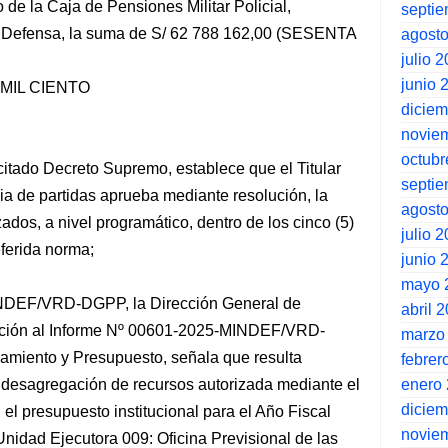
 de la Caja de Pensiones Militar Policial,
septi
e Defensa, la suma de S/ 62 788 162,00 (SESENTA
agost
julio 
junio 
MIL CIENTO
dicie
novie
octubr
 citado Decreto Supremo, establece que el Titular
septi
cia de partidas aprueba mediante resolución, la
agost
ados, a nivel programático, dentro de los cinco (5)
julio 
eferida norma;
junio 
mayo 
INDEF/VRD-DGPP, la Dirección General de
abril 
nción al Informe Nº 00601-2025-MINDEF/VRD-
marzo
miento y Presupuesto, señala que resulta
febrer
enero
 desagregación de recursos autorizada mediante el
dicie
l presupuesto institucional para el Año Fiscal
novie
nidad Ejecutora 009: Oficina Previsional de las