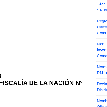
Técni
Salu
Regla
Único
Comu
Manua
Inve
Comer
Norma
RM 1
O
FISCALÍA DE LA NACIÓN N°
Decla
Distr
Nombr
Ofici