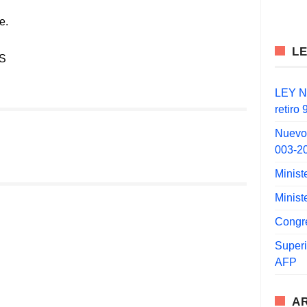
e.
L
S
LEY N°
retiro
Nuevo
003-2
Minist
Minist
Congr
Super
AFP
A