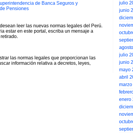
julio 
uperintendencia de Banca Seguros y
 de Pensiones
junio 
dicie
novie
 desean leer las nuevas normas legales del Perú.
ia estar en este portal, escriba un mensaje a
octubr
retirado.
septi
agost
julio 
strar las normas legales que proporcionan las
junio 
scar información relativa a decretos, leyes,
mayo 
abril 
marzo
febrer
enero
dicie
novie
octubr
septi