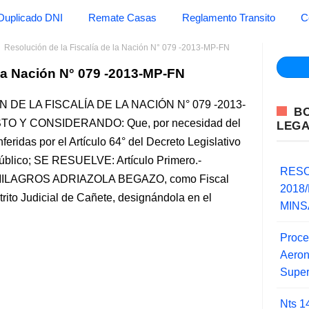
Duplicado DNI
Remate Casas
Reglamento Transito
C
Resolución de la Fiscalía de la Nación N° 079 -2013-MP-FN
 la Nación N° 079 -2013-MP-FN
DE LA FISCALÍA DE LA NACIÓN N° 079 -2013-
B
ISTO Y CONSIDERANDO: Que, por necesidad del
LEG
feridas por el Artículo 64° del Decreto Legislativo
Público; SE RESUELVE: Artículo Primero.-
RESO
MILAGROS ADRIAZOLA BEGAZO, como Fiscal
2018/
trito Judicial de Cañete, designándola en el
MINSA
Proce
Aero
Super
Nts 1