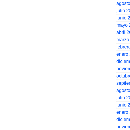
agost
julio 
junio 
mayo 
abril 
marzo
febrer
enero
dicie
novie
octubr
septi
agost
julio 
junio 
enero
dicie
novie