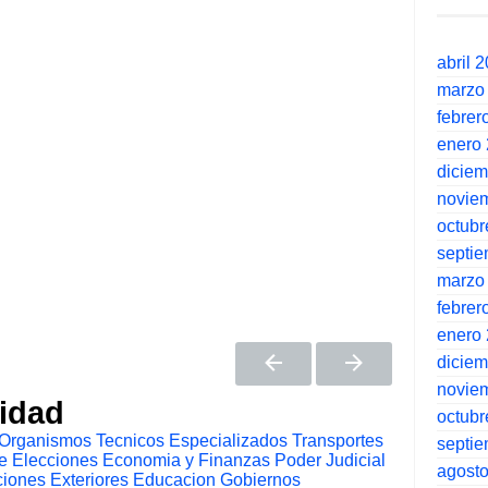
abril 
marzo
febrer
enero
dicie
novie
octubr
septi
marzo
febrer
enero
dicie
novie
tidad
octubr
Organismos Tecnicos Especializados
Transportes
septi
e Elecciones
Economia y Finanzas
Poder Judicial
agost
iones Exteriores
Educacion
Gobiernos