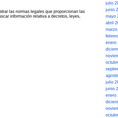
julio 
junio 
strar las normas legales que proporcionan las
scar información relativa a decretos, leyes,
mayo 
abril 
marzo
febrer
enero
dicie
novie
octubr
septi
agost
julio 
junio 
enero
dicie
novie
octubr