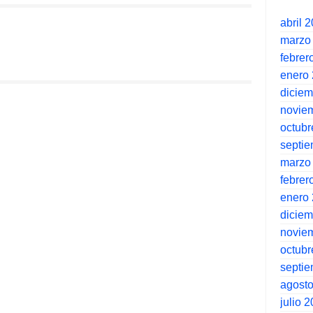
abril 
marzo
febrer
enero
dicie
novie
octubr
septi
marzo
febrer
enero
dicie
novie
octubr
septi
agost
julio 