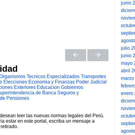
junio 
dicie
novie
octubr
septi
agost
julio 
junio 
mayo 
tidad
abril 
Organismos Tecnicos Especializados
Transportes
marzo
e Elecciones
Economia y Finanzas
Poder Judicial
febrer
iones Exteriores
Educacion
Gobiernos
uperintendencia de Banca Seguros y
enero
 de Pensiones
dicie
novie
 desean leer las nuevas normas legales del Perú.
octubr
ia estar en este portal, escriba un mensaje a
septi
retirado.
agost