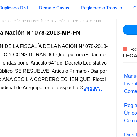
Duplicado DNI
Remate Casas
Reglamento Transito
C
Resolución de la Fiscalía de la Nación N° 078-2013-MP-FN
 la Nación N° 078-2013-MP-FN
DE LA FISCALÍA DE LA NACIÓN N° 078-2013-
B
ISTO Y CONSIDERANDO: Que, por necesidad del
LEG
feridas por el Artículo 64° del Decreto Legislativo
Público; SE RESUELVE: Artículo Primero.- Dar por
Manua
ctora ANA CECILIA CORDERO ECHENIQUE, Fiscal
Inve
o Judicial de Arequipa, en el despacho
viernes,
Comer
Regla
Único
Comu
Direc