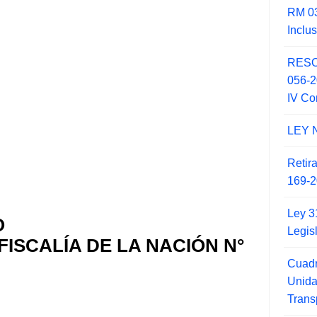
RM 03
Inclu
RESO
056-
IV Co
LEY 
Retir
169-2
Ley 3
O
Legis
FISCALÍA DE LA NACIÓN N°
Cuadr
Unid
Trans