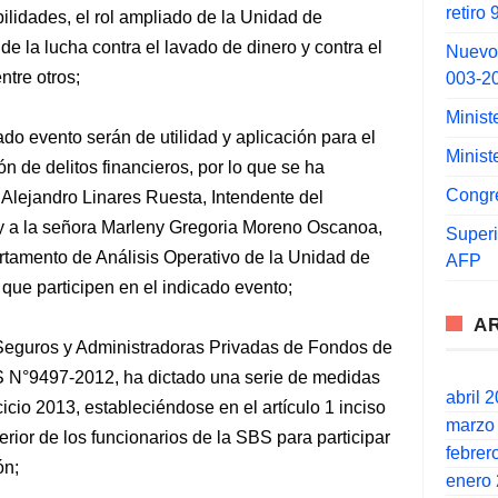
retiro
ilidades, el rol ampliado de la Unidad de
 de la lucha contra el lavado de dinero y contra el
Nuevo
ntre otros;
003-2
Minist
do evento serán de utilidad y aplicación para el
Minist
n de delitos financieros, por lo que se ha
Congr
 Alejandro Linares Ruesta, Intendente del
 y a la señora Marleny Gregoria Moreno Oscanoa,
Super
rtamento de Análisis Operativo de la Unidad de
AFP
 que participen en el indicado evento;
A
Seguros y Administradoras Privadas de Fondos de
 N°9497-2012, ha dictado una serie de medidas
abril 
cicio 2013, estableciéndose en el artículo 1 inciso
marzo
terior de los funcionarios de la SBS para participar
febrer
ón;
enero