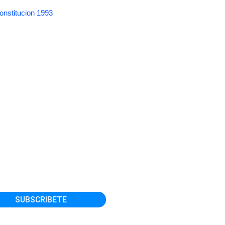
onstitucion 1993
solución Sbs N° 262-2013 Autorizan viaje de funcionarios para participar en even