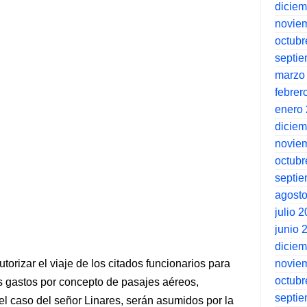
dicie
novie
octubr
septi
marzo
febrer
enero
dicie
novie
octubr
septi
agost
julio 
junio 
dicie
novie
orizar el viaje de los citados funcionarios para
octubr
os gastos por concepto de pasajes aéreos,
septi
 el caso del señor Linares, serán asumidos por la