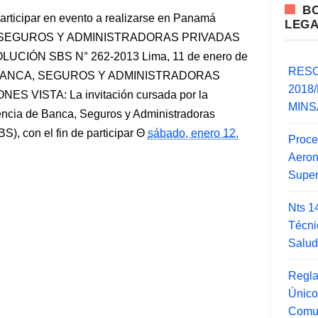
B
participar en evento a realizarse en Panamá
LEG
 SEGUROS Y ADMINISTRADORAS PRIVADAS
IÓN SBS N° 262-2013 Lima, 11 de enero de
RESO
BANCA, SEGUROS Y ADMINISTRADORAS
2018/
VISTA: La invitación cursada por la
MINSA
encia de Banca, Seguros y Administradoras
, con el fin de participar
sábado, enero 12,
Proce
Aero
Super
Nts 1
Técni
Salu
Regla
Único
Comu