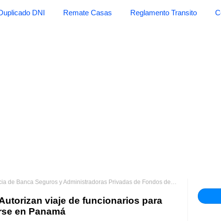
Duplicado DNI
Remate Casas
Reglamento Transito
C
 de Banca Seguros y Administradoras Privadas de Fondos de Pensiones
Re
utorizan viaje de funcionarios para
zarse en Panamá