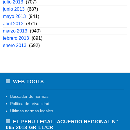
julio 2013
(707)
junio 2013
(687)
mayo 2013
(941)
abril 2013
(871)
marzo 2013
(940)
febrero 2013
(891)
enero 2013
(692)
WEB TOOLS
Buscador de normas
Política de privacidad
Ultimas normas legales
EL PERÚ LEGAL: ACUERDO REGIONAL N°
065-2013-GR-LL/CR