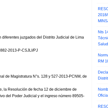
RESO
2018/
MINSA
Nts 1
diferentes juzgados del Distrito Judicial de Lima
Técni
Salu
82-2013-P-CSJLI/PJ
Norma
RM 1
Decla
nal de Magistratura N°s. 128 y 527-2013-PCNM, de
Distr
Nombr
, la Resolución de fecha 12 de diciembre de
Ofici
ivo del Poder Judicial y el ingreso número 89505-
RESO