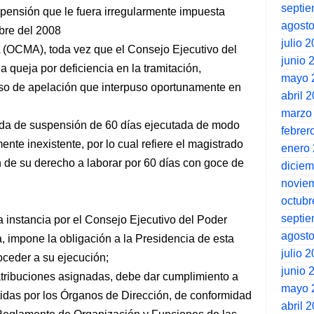
septi
pensión que le fuera irregularmente impuesta
agost
mbre del 2008
julio 
 (OCMA), toda vez que el Consejo Ejecutivo del
junio 
 queja por deficiencia en la tramitación,
mayo 
rso de apelación que interpuso oportunamente en
abril 
marzo
dida de suspensión de 60 días ejecutada de modo
febrer
ente inexistente, por lo cual refiere el magistrado
enero
ón de su derecho a laborar por 60 días con goce de
dicie
novie
octubr
septi
 instancia por el Consejo Ejecutivo del Poder
agost
a, impone la obligación a la Presidencia de esta
julio 
oceder a su ejecución;
junio 
atribuciones asignadas, debe dar cumplimiento a
mayo 
tidas por los Órganos de Dirección, de conformidad
abril 