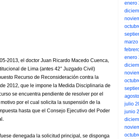
enero
dicie
novie
octubr
septi
marzo
febrer
enero
05-2013, el doctor Juan Ricardo Macedo Cuenca,
dicie
itucional de Lima (antes 42° Juzgado Civil)
novie
puesto Recurso de Reconsideración contra la
octubr
de 2012, que le impone la Medida Disciplinaria de
septi
urso se encuentra pendiente de resolver por el
agost
motivo por el cual solicita la suspensión de la
julio 
impuesta hasta que el Consejo Ejecutivo del Poder
junio 
l.
dicie
novie
octubr
i fuese denegada la solicitud principal, se disponga