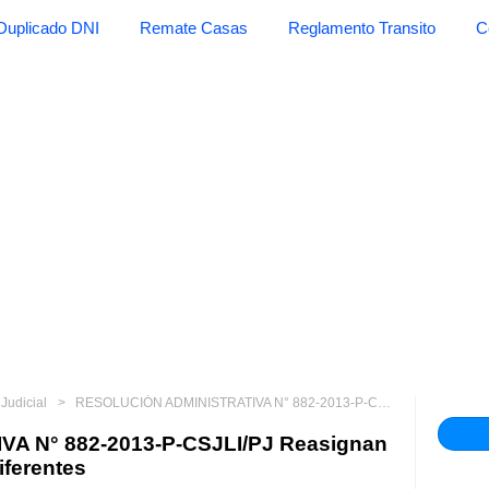
Duplicado DNI
Remate Casas
Reglamento Transito
C
Judicial
RESOLUCIÓN ADMINISTRATIVA N° 882-2013-P-CSJLI/PJ Reasignan y designan magistrados en diferentes
A N° 882-2013-P-CSJLI/PJ Reasignan
iferentes