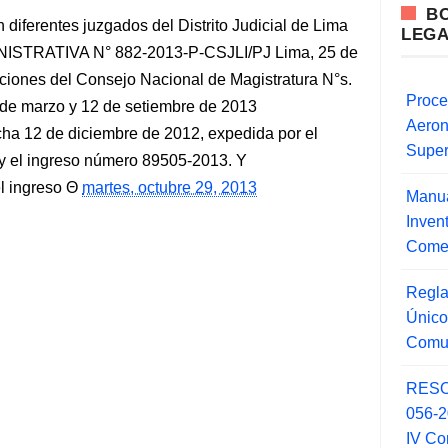
B
diferentes juzgados del Distrito Judicial de Lima
LEG
TRATIVA N° 882-2013-P-CSJLI/PJ Lima, 25 de
iones del Consejo Nacional de Magistratura N°s.
Proce
de marzo y 12 de setiembre de 2013
Aero
cha 12 de diciembre de 2012, expedida por el
Super
 y el ingreso número 89505-2013. Y
 ingreso
martes, octubre 29, 2013
Manua
Inve
Comer
Regla
Único
Comu
RESO
056-
IV Co