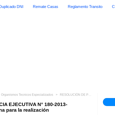
Duplicado DNI
Remate Casas
Reglamento Transito
C
Organismos Tecnicos Especializados
RESOLUCIÓN DE PRESIDENCIA EJECUTIVA N° 180-2013-SERVIR/PE Formalizan la fecha para la realización
A EJECUTIVA N° 180-2013-
a para la realización