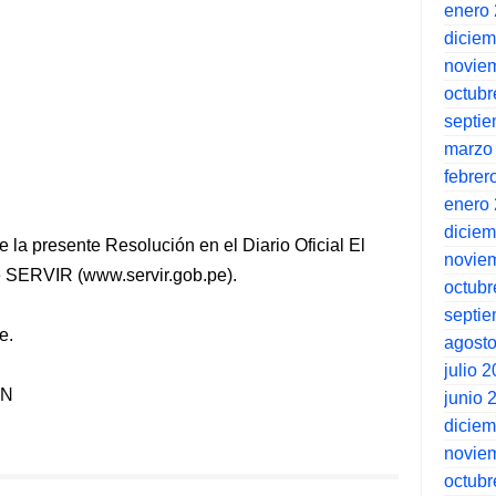
enero
dicie
novie
octubr
septi
marzo
febrer
enero
dicie
de la presente Resolución en el Diario Oficial El
novie
de SERVIR (www.servir.gob.pe).
octubr
septi
e.
agost
julio 
ÉN
junio 
dicie
novie
octubr