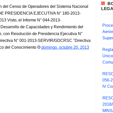
B
ión del Censo de Operadores del Sistema Nacional
LEG
 DE PRESIDENCIA EJECUTIVA N° 180-2013-
13 Visto, el Informe N° 044-2013-
Proce
esarrollo de Capacidades y Rendimiento del
Aero
 con Resolución de Presidencia Ejecutiva N°
Super
irectiva N° 001-2013-SERVIR/GDCRSC "Directiva
ico del Conocimiento
domingo, octubre 20, 2013
Regla
Único
Comu
RESO
056-
IV Co
RESO
2018/
MINSA