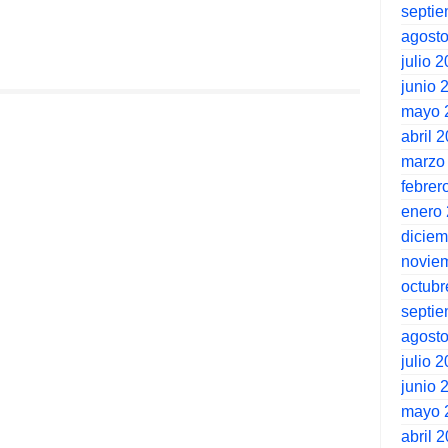
septi
agost
julio 
junio 
mayo 
abril 
marzo
febrer
enero
dicie
novie
octubr
septi
agost
julio 
junio 
mayo 
abril 