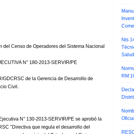
Manua
Inve
Comer
Nts 1
ión del Censo de Operadores del Sistema Nacional
Técni
Salu
CUTIVA N° 180-2013-SERVIR/PE
Norma
RM 1
IR/GDCRSC de la Gerencia de Desarrollo de
io Civil.
Decla
Distr
Nombr
Ofici
 Ejecutiva N° 130-2013-SERVIR/PE se aprobó la
 "Directiva que regula el desarrollo del
RESO