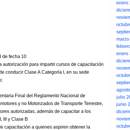
enero
dicie
novie
octubr
septi
marzo
febrer
enero
4 de fecha 10
dicie
a autorización para impartir cursos de capacitación
novie
 de conducir Clase A Categoría I, en su sede
octubr
o;
septi
agost
ntaria Final del Reglamento Nacional de
julio 
motores y no Motorizados de Transporte Terrestre,
junio 
ores autorizadas, además de capacitar a los
dicie
novie
, III y Clase B
octubr
 de capacitación a quienes aspiren obtener la