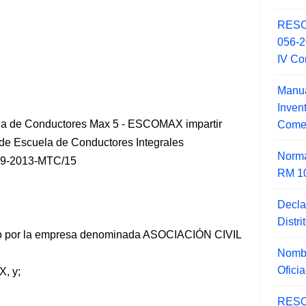
RESO
056-
IV Co
Manua
Inve
uela de Conductores Max 5 - ESCOMAX impartir
Comer
 de Escuela de Conductores Integrales
Norma
9-2013-MTC/15
RM 1
Decla
Distr
ado por la empresa denominada ASOCIACIÓN CIVIL
Nombr
Ofici
, y;
RESO