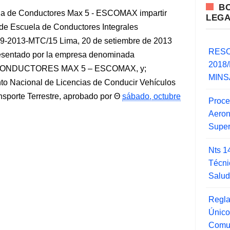
B
uela de Conductores Max 5 - ESCOMAX impartir
LEG
 de Escuela de Conductores Integrales
013-MTC/15 Lima, 20 de setiembre de 2013
RESO
resentado por la empresa denominada
2018/
CONDUCTORES MAX 5 – ESCOMAX, y;
MINSA
Nacional de Licencias de Conducir Vehículos
sporte Terrestre, aprobado por
sábado, octubre
Proce
Aero
Super
Nts 1
Técni
Salu
Regla
Único
Comu