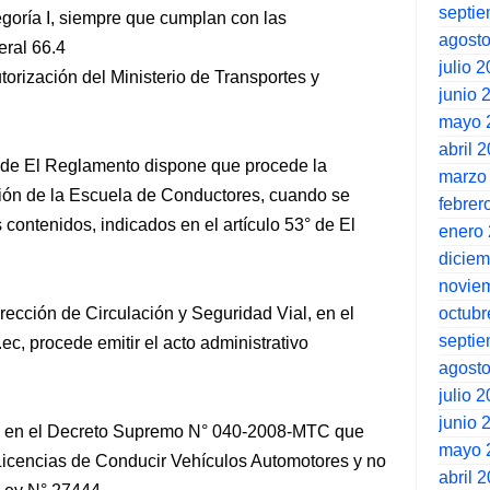
septi
tegoría I, siempre que cumplan con las
agost
eral 66.4
julio 
orización del Ministerio de Transportes y
junio 
mayo 
abril 
1° de El Reglamento dispone que procede la
marzo
ación de la Escuela de Conductores, cuando se
febrer
 contenidos, indicados en el artículo 53° de El
enero
dicie
novie
octubr
rección de Circulación y Seguridad Vial, en el
septi
, procede emitir el acto administrativo
agost
julio 
junio 
to en el Decreto Supremo N° 040-2008-MTC que
mayo 
icencias de Conducir Vehículos Automotores y no
abril 