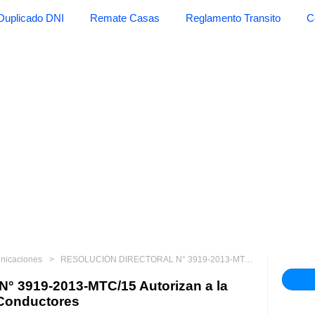
Duplicado DNI
Remate Casas
Reglamento Transito
C
unicaciones
RESOLUCIÓN DIRECTORAL N° 3919-2013-MTC/15 Autorizan a la Asociación Civil Escuela de Conductores
3919-2013-MTC/15 Autorizan a la
 Conductores