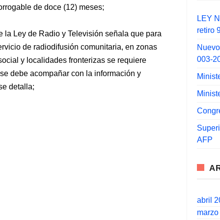
orrogable de doce (12) meses;
LEY N°
retiro
e la Ley de Radio y Televisión señala que para
ervicio de radiodifusión comunitaria, en zonas
Nuevo
003-2
social y localidades fronterizas se requiere
e se debe acompañar con la información y
Minist
e detalla;
Minist
Congr
Super
AFP
A
abril 
marzo