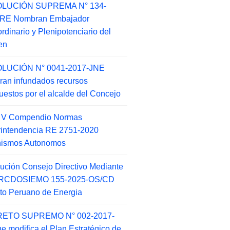
LUCIÓN SUPREMA N° 134-
-RE Nombran Embajador
ordinario y Plenipotenciario del
en
LUCIÓN N° 0041-2017-JNE
ran infundados recursos
puestos por el alcalde del Concejo
o V Compendio Normas
intendencia RE 2751-2020
nismos Autonomos
ución Consejo Directivo Mediante
 RCDOSIEMO 155-2025-OS/CD
tuto Peruano de Energia
ETO SUPREMO N° 002-2017-
e modifica el Plan Estratégico de