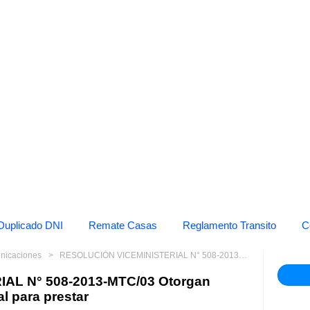
Duplicado DNI
Remate Casas
Reglamento Transito
C
unicaciones
RESOLUCIÓN VICEMINISTERIAL N° 508-2013-MTC/03 Otorgan autorización a persona natural para prestar
AL N° 508-2013-MTC/03 Otorgan
l para prestar