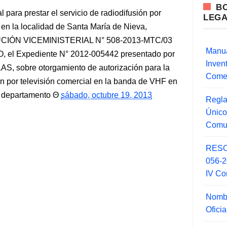
B
 para prestar el servicio de radiodifusión por
LEG
 en la localidad de Santa María de Nieva,
UCIÓN VICEMINISTERIAL N° 508-2013-MTC/03
Manua
O, el Expediente N° 2012-005442 presentado por
Inve
, sobre otorgamiento de autorización para la
Comer
ión por televisión comercial en la banda de VHF en
, departamento
sábado, octubre 19, 2013
Regla
Único
Comu
RESO
056-
IV Co
Nombr
Ofici