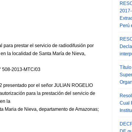
RESO
2017
Extra
Perú 
RESO
 para prestar el servicio de radiodifusión por
Decla
 en la localidad de Santa María de Nieva,
inter
Títul
 508-2013-MTC/03
Super
Orga
2 presentado por el señor JULIAN ROGELIO
torización para la prestación del servicio de
Resol
 en la
Cual
ta Maria de Nieva, departamento
de Amazonas;
Insti
DECR
DE qu