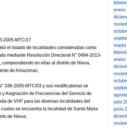
febrer
enero
dicie
novie
octubr
septi
975-2005-MTC/17
marzo
bó el listado de localidades consideradas como
febrer
izado mediante Resolución Directoral N° 0494-2013-
enero
 comprendiendo en ellas al distrito de Nieva,
dicie
mento de Amazonas;
novie
octubr
N° 336-2005-MTC/03 y sus modificatorias se
septi
 y Asignación de Frecuencias del Servicio de
agost
nda de VHF para las diversas localidades del
julio 
cuales se encuentra la localidad de Santa Maria
junio 
dicie
rito de Nieva;
novie