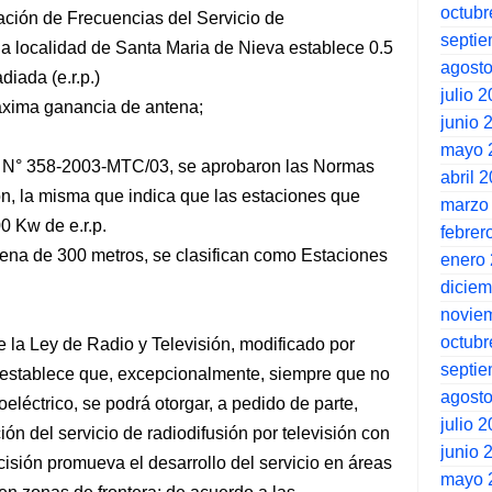
octubr
ación de Frecuencias del Servicio de
septi
la localidad de Santa Maria de Nieva establece 0.5
agost
iada (e.r.p.)
julio 
máxima ganancia de antena;
junio 
mayo 
l N° 358-2003-MTC/03, se aprobaron las Normas
abril 
ón, la misma que indica que las estaciones que
marzo
0 Kw de e.r.p.
febrer
tena de 300 metros, se clasifican como Estaciones
enero
dicie
novie
octubr
e la Ley de Radio y Televisión, modificado por
septi
stablece que, excepcionalmente, siempre que no
agost
oeléctrico, se podrá otorgar, a pedido de parte,
julio 
ón del servicio de radiodifusión por televisión con
junio 
isión promueva el desarrollo del servicio en áreas
mayo 