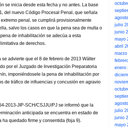
octubr
ón se inicia desde esta fecha y no antes. La base
septi
so 1, del nuevo Código Procesal Penal, que señala
agost
u extremo penal, se cumplirá provisionalmente
julio 
lla, salvo los casos en que la pena sea de multa o
junio 
a pena de inhabilitación se adecúa a esta
mayo 
limitativa de derechos.
abril 
marzo
 se advierte que el 8 de febrero de 2013 Wálter
febrer
do por el Juzgado de Investigación Preparatoria
enero
unín, imponiéndosele la pena de inhabilitación por
dicie
novie
tos de tráfico de infiuencias y concusión en agravio
octubr
septi
agost
164-2013-JIP-SCH/CSJJU/PJ se informó que la
julio 
erminación anticipada se encuentra en estado de
junio 
a ha quedado firme y consentida (foja 9).
mayo 