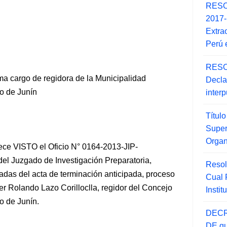
RESO
2017
Extra
Perú 
RESO
 cargo de regidora de la Municipalidad
Decla
o de Junín
inter
Títul
Super
Orga
rece VISTO el Oficio N° 0164-2013-JIP-
del Juzgado de Investigación Preparatoria,
Resol
cadas del acta de terminación anticipada, proceso
Cual
r Rolando Lazo Corilloclla, regidor del Concejo
Insti
 de Junín.
DECR
DE qu