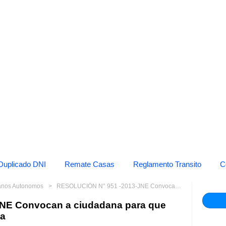
Duplicado DNI
Remate Casas
Reglamento Transito
C
anos Autonomos
RESOLUCIÓN N° 951 -2013-JNE Convocan a ciudadana para que asuma cargo de regidora de la
NE Convocan a ciudadana para que
la