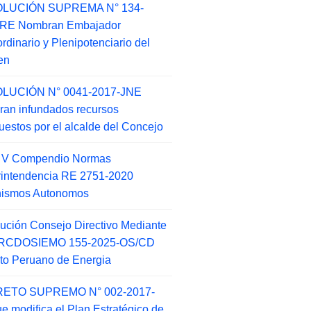
LUCIÓN SUPREMA N° 134-
-RE Nombran Embajador
ordinario y Plenipotenciario del
en
LUCIÓN N° 0041-2017-JNE
ran infundados recursos
puestos por el alcalde del Concejo
o V Compendio Normas
intendencia RE 2751-2020
nismos Autonomos
ución Consejo Directivo Mediante
 RCDOSIEMO 155-2025-OS/CD
tuto Peruano de Energia
ETO SUPREMO N° 002-2017-
e modifica el Plan Estratégico de