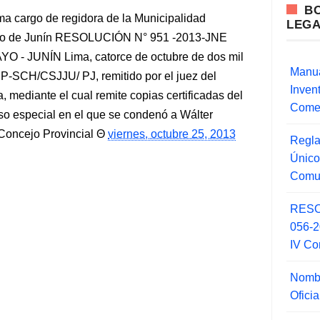
B
 cargo de regidora de la Municipalidad
LEG
nto de Junín RESOLUCIÓN N° 951 -2013-JNE
 - JUNÍN Lima, catorce de octubre de dos mil
Manua
IP-SCH/CSJJU/ PJ, remitido por el juez del
Inve
, mediante el cual remite copias certificadas del
Comer
eso especial en el que se condenó a Wálter
 Concejo Provincial
viernes, octubre 25, 2013
Regla
Único
Comu
RESO
056-
IV Co
Nombr
Ofici