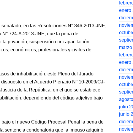
febrer
enero
dicie
novie
ha señalado, en las Resoluciones N° 346-2013-JNE,
octubr
 N° 724-A-2013-JNE, que la pena de
septi
n la privación, suspensión o incapacitación
marzo
cos, económicos, profesionales y civiles del
febrer
enero
dicie
asos de inhabilitación, este Pleno del Jurado
novie
 dispuesto en el Acuerdo Plenario N° 10-2009/CJ-
octubr
Justicia de la República, en el que se establece
septi
bilitación, dependiendo del código adjetivo bajo
agost
julio 
junio 
dicie
s bajo el nuevo Código Procesal Penal la pena de
novie
 la sentencia condenatoria que la impuso adquirió