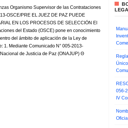
B
nzas Organismo Supervisor de las Contrataciones
LEG
2013-OSCE/PRE EL JUEZ DE PAZ PUEDE
RIAL EN LOS PROCESOS DE SELECCIÓN El
Manua
aciones del Estado (OSCE) pone en conocimiento
Inve
ntro del ámbito de aplicación de la Ley de
Comer
nte: 1. Mediante Comunicado N° 005-2013-
 Nacional de Justicia de Paz (ONAJUP)
Regla
Único
Comu
RESO
056-
IV Co
Nombr
Ofici