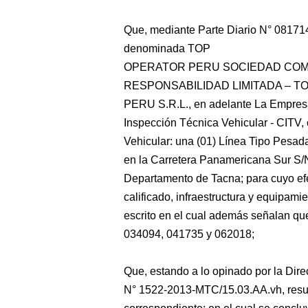
Que, mediante Parte Diario N° 081714
denominada TOP
OPERATOR PERU SOCIEDAD COM
RESPONSABILIDAD LIMITADA – 
PERU S.R.L., en adelante La Empresa,
Inspección Técnica Vehicular - CITV,
Vehicular: una (01) Línea Tipo Pesada
en la Carretera Panamericana Sur S/N 
Departamento de Tacna; para cuyo efe
calificado, infraestructura y equipam
escrito en el cual además señalan qu
034094, 041735 y 062018;
Que, estando a lo opinado por la Dire
N° 1522-2013-MTC/15.03.AA.vh, result