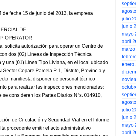
septi
agost
 de fecha 15 de junio del 2013, la empresa
julio 
junio 
ERCIAL DE
mayo 
TOP OPERATOR
abril 
 solicita autorización para operar un Centro de
marzo
 con dos (02) Líneas de Inspección Técnica
febrer
 y una (01) Línea Tipo Liviana, en el local ubicado
enero
Sector Copare Parcela P-1, Distrito, Provincia y
dicie
cto manifiesta disponer de personal técnico
novie
octubr
iento para realizar las inspecciones mencionadas;
septi
e se consideren los Partes Diarios N°s. 014910,
agost
julio 
junio 
cción de Circulación y Seguridad Vial en el Informe
mayo 
a procedente emitir el acto administrativo
abril 