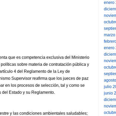
enero
dicie
novie
octubr
septi
marzo
febrer
enero
dicie
enta que es competencia exclusiva del Ministerio
novie
olíticas sobre materia de contratación pública y
octubr
artículo 4 del Reglamento de la Ley de
septi
nismo Supervisor reafirma que los jueces de paz
agost
par en los procesos de selección, tal y como se
julio 
s del Estado y su Reglamento.
junio 
dicie
novie
octubr
rrestre y las condiciones ambientales saludables;