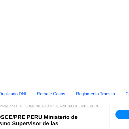
Duplicado DNI
Remate Casas
Reglamento Transito
C
unicaciones
COMUNICADO N° 010-2013-OSCE/PRE PERU Ministerio de Economía y Finanzas Organismo Supervisor de las
SCE/PRE PERU Ministerio de
smo Supervisor de las