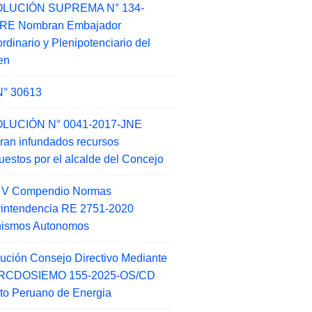
LUCIÓN SUPREMA N° 134-
-RE Nombran Embajador
ordinario y Plenipotenciario del
en
N° 30613
LUCIÓN N° 0041-2017-JNE
ran infundados recursos
puestos por el alcalde del Concejo
o V Compendio Normas
intendencia RE 2751-2020
nismos Autonomos
ución Consejo Directivo Mediante
 RCDOSIEMO 155-2025-OS/CD
tuto Peruano de Energia