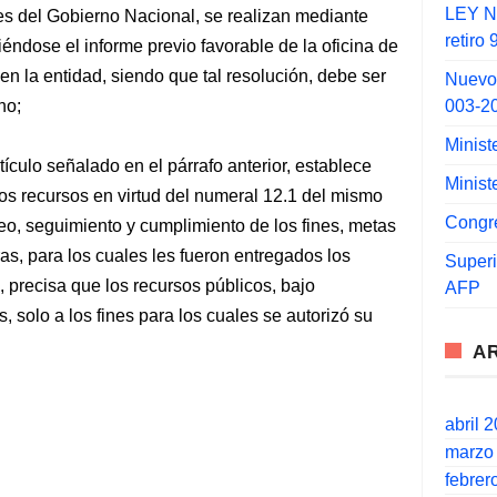
LEY N°
des del Gobierno Nacional, se realizan mediante
retiro
iriéndose el informe previo favorable de la oficina de
n la entidad, siendo que tal resolución, debe ser
Nuevo
003-2
no;
Minist
ículo señalado en el párrafo anterior, establece
Minist
los recursos en virtud del numeral 12.1 del mismo
Congr
reo, seguimiento y cumplimiento de los fines, metas
as, para los cuales les fueron entregados los
Super
, precisa que los recursos públicos, bajo
AFP
 solo a los fines para los cuales se autorizó su
A
abril 
marzo
febrer