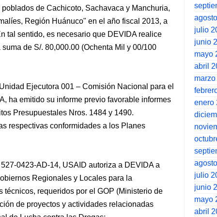
septi
os poblados de Cachicoto, Sachavaca y Manchuria,
agost
malíes, Región Huánuco" en el año fiscal 2013, a
julio 
 En tal sentido, es necesario que DEVIDA realice
junio 
la suma de S/. 80,000.00 (Ochenta Mil y 00/100
mayo 
abril 
marzo
 Unidad Ejecutora 001 – Comisión Nacional para el
febrer
, ha emitido su informe previo favorable informes
enero
éditos Presupuestales Nros. 1484 y 1490.
dicie
as respectivas conformidades a los Planes
novie
octubr
septi
agost
° 527-0423-AD-14, USAID autoriza a DEVIDA a
julio 
 Gobiernos Regionales y Locales para la
junio 
 técnicos, requeridos por el GOP (Ministerio de
mayo 
ción de proyectos y actividades relacionadas
abril 