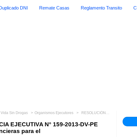
Duplicado DNI
Remate Casas
Reglamento Transito
C
y Vida Sin Drogas
Organismos Ejecutores
RESOLUCIÓN DE PRESIDENCIA EJECUTIVA N° 159-2013-DV-PE Autorizan transferencias financieras para el
A EJECUTIVA N° 159-2013-DV-PE
ncieras para el