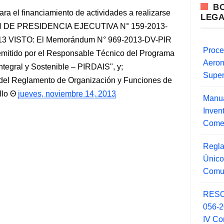
B
ara el financiamiento de actividades a realizarse
LEG
N DE PRESIDENCIA EJECUTIVA N° 159-2013-
013 VISTO: El Memorándum N° 969-2013-DV-PIR
Proce
emitido por el Responsable Técnico del Programa
Aero
ntegral y Sostenible – PIRDAIS", y;
Super
el Reglamento de Organización y Funciones de
llo
jueves, noviembre 14, 2013
Manua
Inve
Comer
Regla
Único
Comu
RESO
056-
IV Co