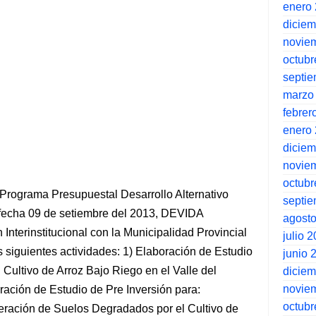
enero
dicie
novie
octubr
septi
marzo
febrer
enero
dicie
novie
octubr
l Programa Presupuestal Desarrollo Alternativo
septi
 fecha 09 de setiembre del 2013, DEVIDA
agost
Interinstitucional con la Municipalidad Provincial
julio 
 siguientes actividades: 1) Elaboración de Estudio
junio 
 Cultivo de Arroz Bajo Riego en el Valle del
dicie
novie
ación de Estudio de Pre Inversión para:
octubr
eración de Suelos Degradados por el Cultivo de