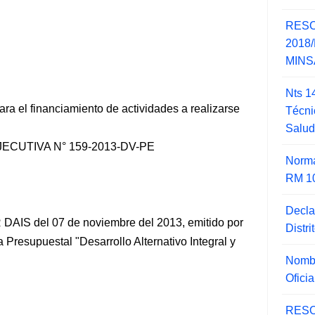
RESO
2018/
MINSA
Nts 1
ara el financiamiento de actividades a realizarse
Técni
Salu
CUTIVA N° 159-2013-DV-PE
Norma
RM 1
Decla
AIS del 07 de noviembre del 2013, emitido por
Distr
Presupuestal "Desarrollo Alternativo Integral y
Nombr
Ofici
RESO