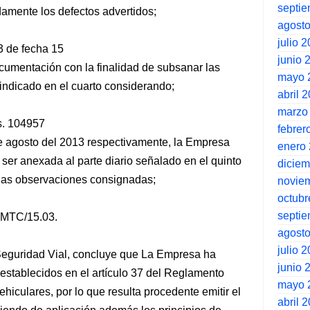
septi
amente los defectos advertidos;
agost
julio 
3 de fecha 15
junio 
ocumentación con la finalidad de subsanar las
mayo 
indicado en el cuarto considerando;
abril 
marzo
s. 104957
febrer
de agosto del 2013 respectivamente, la Empresa
enero
ser anexada al parte diario señalado en el quinto
dicie
 las observaciones consignadas;
novie
octubr
septi
-MTC/15.03.
agost
julio 
 Seguridad Vial, concluye que La Empresa ha
junio 
 establecidos en el artículo 37 del Reglamento
mayo 
iculares, por lo que resulta procedente emitir el
abril 