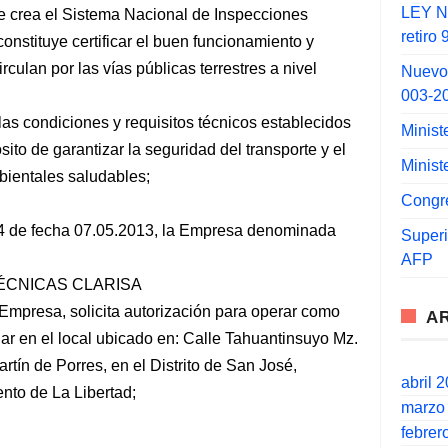
LEY N°
e crea el Sistema Nacional de Inspecciones
retiro
onstituye certificar el buen funcionamiento y
culan por las vías públicas terrestres a nivel
Nuevo
003-2
las condiciones y requisitos técnicos establecidos
Minist
sito de garantizar la seguridad del transporte y el
Minist
mbientales saludables;
Congr
4 de fecha 07.05.2013, la Empresa denominada
Super
AFP
ÉCNICAS CLARISA
mpresa, solicita autorización para operar como
A
ar en el local ubicado en: Calle Tahuantinsuyo Mz.
artín de Porres, en el Distrito de San José,
abril 
to de La Libertad;
marzo
febrer