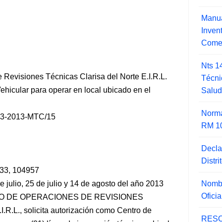
Manua
Inve
Comer
Nts 1
 Revisiones Técnicas Clarisa del Norte E.I.R.L.
Técni
hicular para operar en local ubicado en el
Salu
Norma
3-2013-MTC/15
RM 1
Decla
Distr
433, 104957
Nombr
 julio, 25 de julio y 14 de agosto del año 2013
Ofici
NTRO DE OPERACIONES DE REVISIONES
.L., solicita
autorización como Centro de
RESO