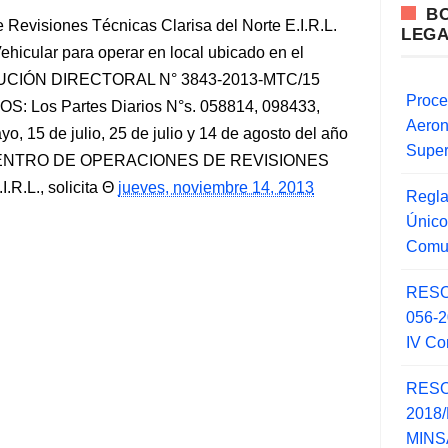
B
 Revisiones Técnicas Clarisa del Norte E.I.R.L.
LEG
hicular para operar en local ubicado en el
OLUCIÓN DIRECTORAL N° 3843-2013-MTC/15
Proce
OS: Los Partes Diarios N°s. 058814, 098433,
Aero
, 15 de julio, 25 de julio y 14 de agosto del año
Super
sa CENTRO DE OPERACIONES DE REVISIONES
.L., solicita
jueves, noviembre 14, 2013
Regla
Único
Comu
RESO
056-
IV Co
RESO
2018/
MINSA