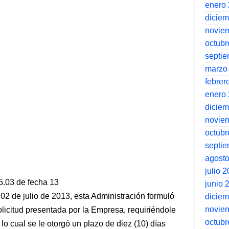
enero
dicie
novie
octubr
septi
marzo
febrer
enero
dicie
novie
octubr
septi
agost
julio 
5.03 de fecha 13
junio 
 02 de julio de 2013, esta Administración formuló
dicie
novie
olicitud presentada por la Empresa, requiriéndole
octubr
o cual se le otorgó un plazo de diez (10) días