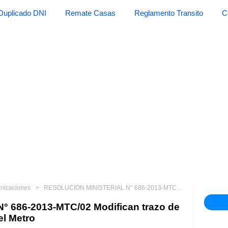
Duplicado DNI
Remate Casas
Reglamento Transito
C
unicaciones
RESOLUCIÓN MINISTERIAL N° 686-2013-MTC/02 Modifican trazo de la Línea 2 de la Red Básica del Metro
 686-2013-MTC/02 Modifican trazo de
el Metro