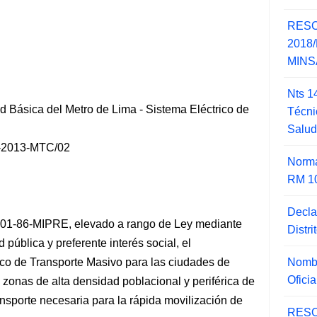
RESO
2018/
MINSA
Nts 1
ed Básica del Metro de Lima - Sistema Eléctrico de
Técni
Salu
-2013-MTC/02
Norma
RM 1
Decla
01-86-MIPRE, elevado a rango de Ley mediante
Distr
pública y preferente interés social, el
Nombr
ico de Transporte Masivo para las ciudades de
Ofici
s zonas de alta densidad poblacional
y periférica de
ansporte necesaria para la rápida movilización de
RESO