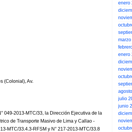
enero
dicie
novie
octubr
septi
marzo
febrer
enero
dicie
novie
octubr
(Colonial), Av.
septi
agost
julio 
junio 
° 049-2013-MTC/33, la Dirección Ejecutiva de la
dicie
novie
rico de Transporte Masivo de Lima y Callao -
octubr
-2013-MTC/33.4.3-RFSM y N° 217-2013-MTC/33.8