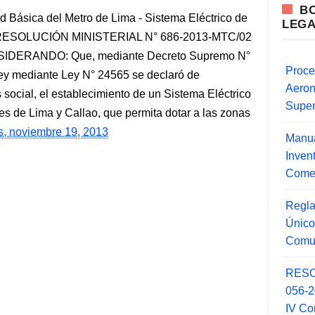
B
ed Básica del Metro de Lima - Sistema Eléctrico de
LEG
ao RESOLUCIÓN MINISTERIAL N° 686-2013-MTC/02
NSIDERANDO: Que, mediante Decreto Supremo N°
Proce
ey mediante Ley N° 24565 se declaró de
Aero
 social, el establecimiento de un Sistema Eléctrico
Super
es de Lima y Callao, que permita dotar a las zonas
s, noviembre 19, 2013
Manua
Inve
Comer
Regla
Único
Comu
RESO
056-
IV Co