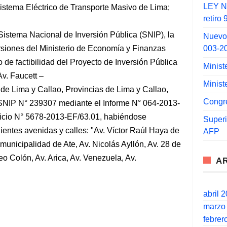
LEY N°
Sistema Eléctrico de Transporte Masivo de Lima;
retiro
Sistema Nacional de Inversión Pública (SNIP), la
Nuevo
003-2
ersiones del Ministerio de Economía y Finanzas
o de factibilidad del Proyecto de Inversión Pública
Minist
v. Faucett –
Minist
de Lima y Callao, Provincias de Lima y Callao,
Congr
SNIP N° 239307 mediante el Informe N° 064-2013-
ficio N° 5678-2013-EF/63.01, habiéndose
Super
uientes avenidas y calles: "Av. Víctor Raúl Haya de
AFP
a municipalidad de Ate, Av. Nicolás Ayllón, Av. 28 de
eo Colón, Av. Arica, Av. Venezuela, Av.
A
abril 
marzo
febrer