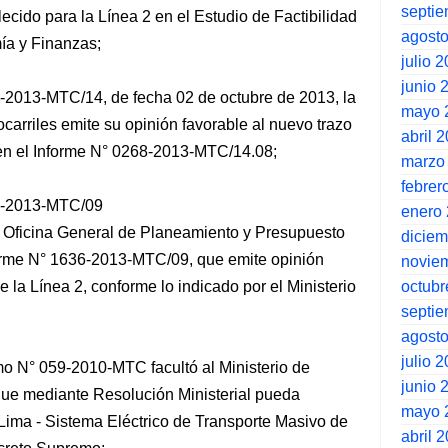
septi
lecido para la Línea 2 en el Estudio de Factibilidad
agost
ía y Finanzas;
julio 
junio 
013-MTC/14, de fecha 02 de octubre de 2013, la
mayo 
arriles emite su opinión favorable al nuevo trazo
abril 
en el Informe N° 0268-2013-MTC/14.08;
marzo
febrer
2-2013-MTC/09
enero
a Oficina General de Planeamiento y Presupuesto
dicie
forme N° 1636-2013-MTC/09, que emite opinión
novie
octubr
e la Línea 2, conforme lo indicado por el Ministerio
septi
agost
julio 
mo N° 059-2010-MTC facultó al Ministerio de
junio 
ue mediante Resolución Ministerial pueda
mayo 
 Lima - Sistema Eléctrico de Transporte Masivo de
abril 