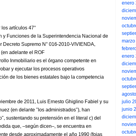
enero
dicie
novie
octubr
 los artículos 47°
septi
n y Funciones de la Superintendencia Nacional de
marzo
or Decreto Supremo N° 016-2010-VIVIENDA,
febrer
 (en adelante el ROF
enero
ollo Inmobiliario es el órgano competente en
dicie
robar y ejecutar los procesos operativos
novie
ción de los bienes estatales bajo la competencia
octubr
septi
agost
julio 
viembre de 2011, Luis Ernesto Ghiglino Fabiel y su
junio 
ez (en delante "los administrados"), han
dicie
o", sustentando su pretensión en el literal c) del
novie
medida que, –según dicen–, se encuentra en
octubr
nente desde aproximadamente el año 1990 (fojas