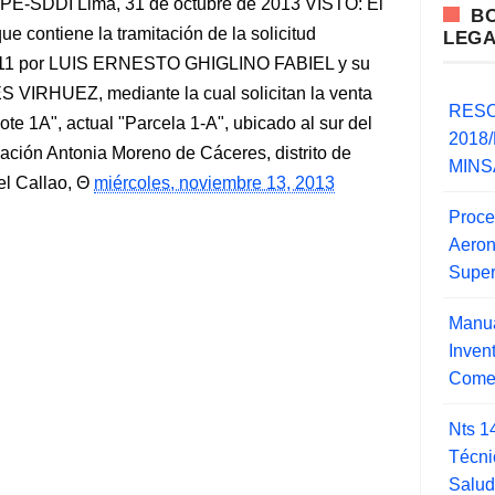
SDDI Lima, 31 de octubre de 2013 VISTO: El
B
contiene la tramitación de la solicitud
LEG
2011 por LUIS ERNESTO GHIGLINO FABIEL y su
RHUEZ, mediante la cual solicitan la venta
RESO
te 1A", actual "Parcela 1-A", ubicado al sur del
2018/
ación Antonia Moreno de Cáceres, distrito de
MINSA
el Callao,
miércoles, noviembre 13, 2013
Proce
Aero
Super
Manua
Inve
Comer
Nts 1
Técni
Salu