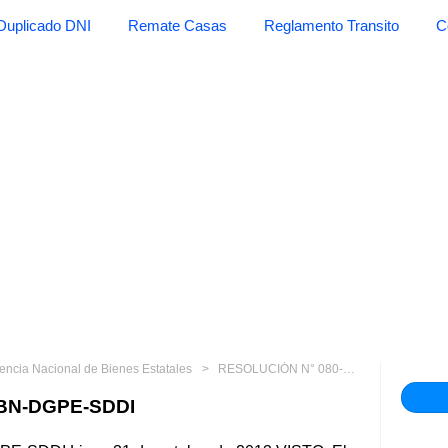
Duplicado DNI
Remate Casas
Reglamento Transito
C
encia Nacional de Bienes Estatales
RESOLUCIÓN N° 080-2013/SBN-DGPE-SDDI
SBN-DGPE-SDDI