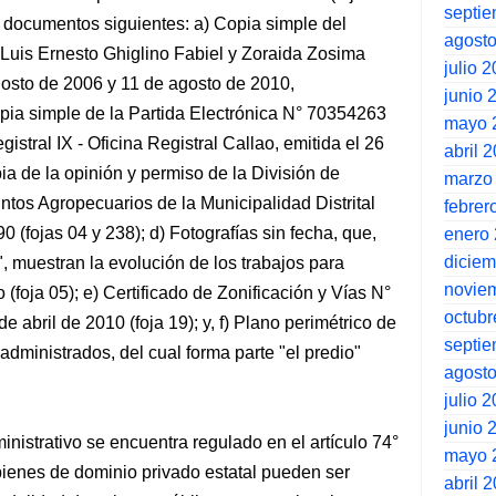
septi
os documentos siguientes: a) Copia simple del
agost
Luis Ernesto Ghiglino Fabiel y Zoraida Zosima
julio 
gosto de 2006 y 11 de agosto de 2010,
junio 
opia simple de la Partida Electrónica N° 70354263
mayo 
istral IX - Oficina Registral Callao, emitida el 26
abril 
ia de la opinión y permiso de la División de
marzo
tos Agropecuarios de la Municipalidad Distrital
febrer
0 (fojas 04 y 238); d) Fotografías sin fecha, que,
enero
dicie
, muestran la evolución de los trabajos para
novie
 (foja 05); e) Certificado de Zonificación y Vías N°
octubr
ril de 2010 (foja 19); y, f) Plano perimétrico de
septi
 administrados, del cual forma parte "el predio"
agost
julio 
junio 
inistrativo se encuentra regulado en el artículo 74°
mayo 
bienes de dominio privado estatal pueden ser
abril 