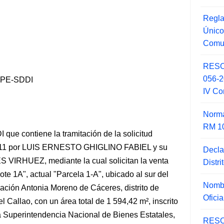
Regla
Único
Comu
RESO
056-
GPE-SDDI
IV Co
Norma
RM 1
ue contiene la tramitación de la solicitud
2011 por LUIS ERNESTO GHIGLINO FABIEL y su
Decla
RHUEZ, mediante la cual solicitan la venta
Distr
te 1A", actual "Parcela 1-A", ubicado al sur del
Nombr
ación Antonia Moreno de Cáceres, distrito de
Ofici
el Callao,
con un área total de 1 594,42 m², inscrito
la Superintendencia Nacional de Bienes Estatales,
RESO