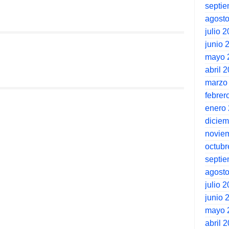
septi
agost
julio 
junio 
mayo 
abril 
marzo
febrer
enero
dicie
novie
octubr
septi
agost
julio 
junio 
mayo 
abril 