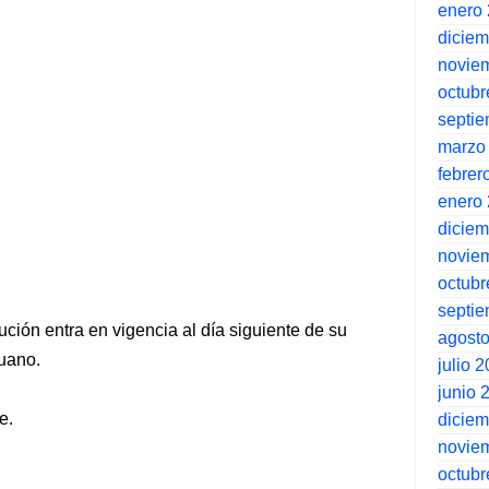
enero
dicie
novie
octubr
septi
marzo
febrer
enero
dicie
novie
octubr
septi
ción entra en vigencia al día siguiente de su
agost
ruano.
julio 
junio 
e.
dicie
novie
octubr