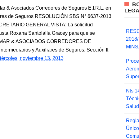
B
Mar & Asociados Corredores de Seguros E.I.R.L. en
LEG
xiliares de Seguros RESOLUCIÓN SBS N° 6637-2013
ECRETARIO GENERAL VISTA: La solicitud
RESO
gusta Roxana Santolalla Gracey para que se
2018/
mpresa MAR & ASOCIADOS CORREDORES DE
MINSA
termediarios y Auxiliares de Seguros, Sección II:
iércoles, noviembre 13, 2013
Proce
Aero
Super
Nts 1
Técni
Salu
Regla
Único
Comu