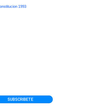
onstitucion 1993
SOLUCIÓN SBS N° 6637-2013 Autorizan inscripción de la empresa Mar & Asocia