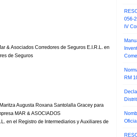
RESO
056-
IV Co
Manua
Mar & Asociados Corredores de Seguros E.I.R.L. en
Inve
iares de Seguros
Comer
Norma
RM 1
Decla
Distr
a Maritza Augusta Roxana Santolalla Gracey para
Nombr
la empresa MAR & ASOCIADOS
Ofici
 el Registro de Intermediarios y Auxiliares de
RESO