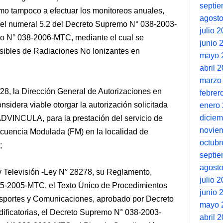
septi
mo tampoco a efectuar los monitoreos anuales,
agost
 y el numeral 5.2 del Decreto Supremo N° 038-2003-
julio 
o N° 038-2006-MTC, mediante el cual se
junio 
sibles de Radiaciones No Ionizantes en
mayo 
abril 
marzo
8, la Dirección General de Autorizaciones en
febrer
idera viable otorgar la autorización solicitada
enero
dicie
INCULA, para la prestación del servicio de
novie
ecuencia Modulada (FM) en la localidad de
octubr
;
septi
agost
 Televisión -Ley N° 28278, su Reglamento,
julio 
5-2005-MTC, el Texto Único de Procedimientos
junio 
ansportes y Comunicaciones, aprobado por Decreto
mayo 
ficatorias, el Decreto Supremo N° 038-2003-
abril 