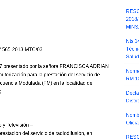
RESO
2018/
MINSA
Nts 1
Técni
 565-2013-MTC/03
Salu
57 presentado por la señora FRANCISCA ADRIAN
Norma
orización para la prestación del servicio de
RM 1
ecuencia Modulada (FM) en la localidad de
;
Decla
Distr
Nombr
Ofici
o y Televisión –
restación del servicio de radiodifusión, en
RESO