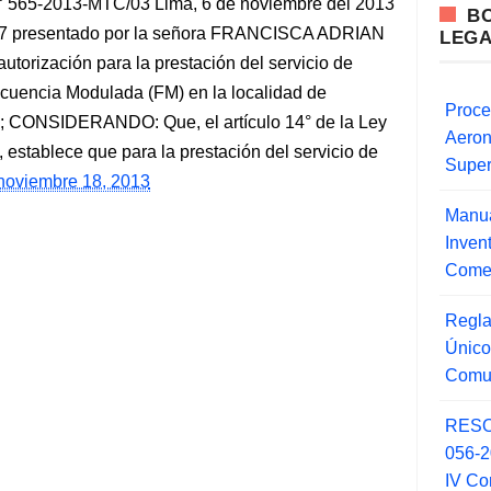
5-2013-MTC/03 Lima, 6 de noviembre del 2013
B
57 presentado por la señora FRANCISCA ADRIAN
LEG
orización para la prestación del servicio de
ecuencia Modulada (FM) en la localidad de
Proce
 CONSIDERANDO: Que, el artículo 14° de la Ley
Aero
 establece que para la prestación del servicio de
Super
 noviembre 18, 2013
Manua
Inve
Comer
Regla
Único
Comu
RESO
056-
IV Co