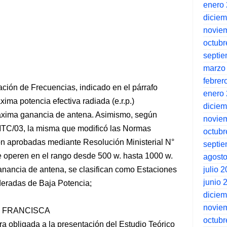
enero
dicie
novie
octubr
septi
marzo
febrer
ción de Frecuencias, indicado en el párrafo
enero
ma potencia efectiva radiada (e.r.p.)
dicie
máxima ganancia de antena. Asimismo, según
novie
MTC/03, la misma que modificó las Normas
octubr
ón aprobadas mediante Resolución Ministerial N°
septi
 operen en el rango desde 500 w. hasta 1000 w.
agost
julio 
ganancia de antena, se clasifican como Estaciones
junio 
deradas de Baja Potencia;
dicie
novie
ñora FRANCISCA
octubr
obligada a la presentación del Estudio Teórico