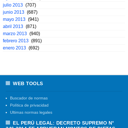
julio 2013
(707)
junio 2013
(687)
mayo 2013
(941)
abril 2013
(871)
marzo 2013
(940)
febrero 2013
(891)
enero 2013
(692)
WEB TOOLS
Buscador de normas
Política de privacidad
Ultimas normas legales
EL PERÚ LEGAL: DECRETO SUPREMO N°