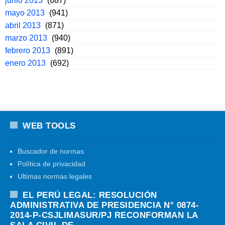
junio 2013
(687)
mayo 2013
(941)
abril 2013
(871)
marzo 2013
(940)
febrero 2013
(891)
enero 2013
(692)
WEB TOOLS
Buscador de normas
Política de privacidad
Ultimas normas legales
EL PERÚ LEGAL: RESOLUCIÓN
ADMINISTRATIVA DE PRESIDENCIA N° 0874-
2014-P-CSJLIMASUR/PJ RECONFORMAN LA