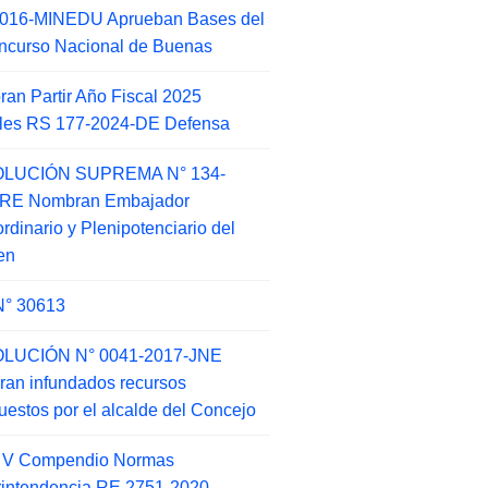
2016-MINEDU Aprueban Bases del
ncurso Nacional de Buenas
an Partir Año Fiscal 2025
ales RS 177-2024-DE Defensa
LUCIÓN SUPREMA N° 134-
-RE Nombran Embajador
ordinario y Plenipotenciario del
en
N° 30613
LUCIÓN N° 0041-2017-JNE
ran infundados recursos
puestos por el alcalde del Concejo
o V Compendio Normas
intendencia RE 2751-2020