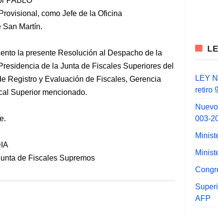
tor PABLO
visional, como Jefe de la Oficina
 San Martín.
L
ento la presente Resolución al Despacho de la
Presidencia de la Junta de Fiscales Superiores del
LEY N°
 de Registro y Evaluación de Fiscales, Gerencia
retiro
scal Superior mencionado.
Nuevo
003-2
e.
Minist
IA
Minist
 Junta de Fiscales Supremos
Congr
Super
AFP