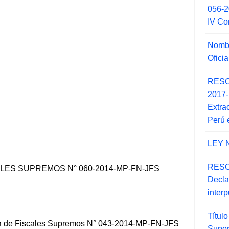
056-
IV Co
Nombr
Ofici
RESO
2017
Extra
Perú 
LEY 
RESO
LES SUPREMOS N° 060-2014-MP-FN-JFS
Decla
inter
Títul
ta de Fiscales Supremos N° 043-2014-MP-FN-JFS
Super