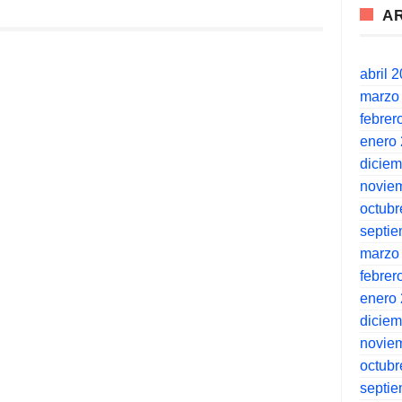
A
abril 
marzo
febrer
enero
dicie
novie
octubr
septi
marzo
febrer
enero
dicie
novie
octubr
septi