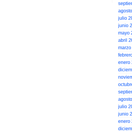
septi
agost
julio 
junio 
mayo 
abril 
marzo
febrer
enero
dicie
novie
octubr
septi
agost
julio 
junio 
enero
dicie