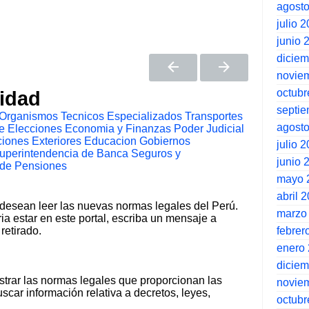
agost
julio 
junio 
dicie
novie
octubr
tidad
septi
Organismos Tecnicos Especializados
Transportes
agost
e Elecciones
Economia y Finanzas
Poder Judicial
iones Exteriores
Educacion
Gobiernos
julio 
uperintendencia de Banca Seguros y
junio 
 de Pensiones
mayo 
abril 
 desean leer las nuevas normas legales del Perú.
marzo
ia estar en este portal, escriba un mensaje a
retirado.
febrer
enero
dicie
strar las normas legales que proporcionan las
novie
scar información relativa a decretos, leyes,
octubr