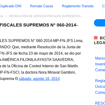
Duplicado DNI
Remate Casas
Reglamento Transito
C
mos
RESOLUCIÓN DE JUNTA DE FISCALES SUPREMOS N° 060-2014-MP-FN-JFS
FISCALES SUPREMOS N° 060-2014-
B
ES SUPREMOS N° 060-2014-MP-FN-JFS Lima,
LEG
DO: Que, mediante Resolución de la Junta de
N-JFS de fecha 23 de mayo de 2014, se dio por
Manua
ctora AMÉRICA FILONILA AYASTA SAAVEDRA,
Inve
 de la Oficina de Control Interno de San Martín.
Comer
P-FN-FSCI, la doctora Nora Miraval Gambini,
a Suprema
sábado, agosto 16, 2014
Regla
Único
Comu
RESO