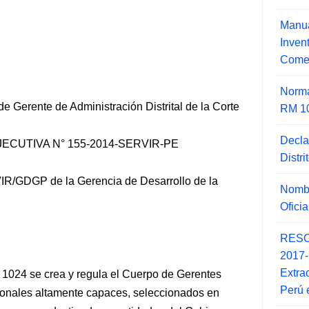
Manua
Inve
Comer
Norma
e Gerente de Administración Distrital de la Corte
RM 1
Decla
ECUTIVA N° 155-2014-SERVIR-PE
Distr
IR/GDGP de la Gerencia de Desarrollo de la
Nombr
Ofici
RESO
2017
Extra
 1024 se crea y regula el Cuerpo de Gerentes
Perú 
sionales altamente capaces, seleccionados en