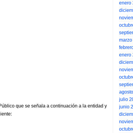
enero
dicie
novie
octubr
septi
marzo
febrer
enero
dicie
novie
octubr
septi
agost
julio 
 Público que se señala a continuación a la entidad y
junio 
iente:
dicie
novie
octubr