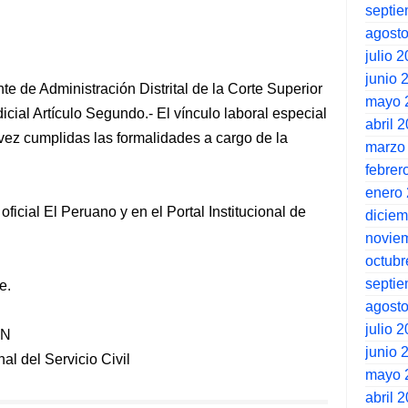
septi
agost
julio 
junio 
e de Administración Distrital de la Corte Superior
mayo 
ial Artículo Segundo.- El vínculo laboral especial
abril 
 vez cumplidas las formalidades a cargo de la
marzo
febrer
enero
 oficial El Peruano y en el Portal Institucional de
dicie
novie
octubr
septi
e.
agost
julio 
ÉN
junio 
al del Servicio Civil
mayo 
abril 