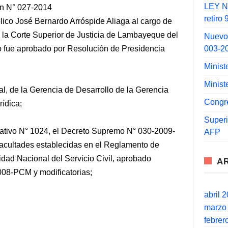
LEY N°
ón N° 027-2014
retiro
lico José Bernardo Arróspide Aliaga al cargo de
e la Corte Superior de Justicia de Lambayeque del
Nuevo
003-2
no fue aprobado por Resolución de Presidencia
Minist
Minist
l, de la Gerencia de Desarrollo de la Gerencia
Congr
rídica;
Super
lativo N° 1024, el Decreto Supremo N° 030-2009-
AFP
 facultades establecidas en el Reglamento de
idad Nacional del Servicio Civil, aprobado
A
08-PCM y modificatorias;
abril 
marzo
febrer