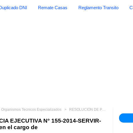
Duplicado DNI
Remate Casas
Reglamento Transito
C
Organismos Tecnicos Especializados
RESOLUCIÓN DE PRESIDENCIA EJECUTIVA N° 155-2014-SERVIR-PE Asignan Gerente Público en el cargo de
A EJECUTIVA N° 155-2014-SERVIR-
en el cargo de