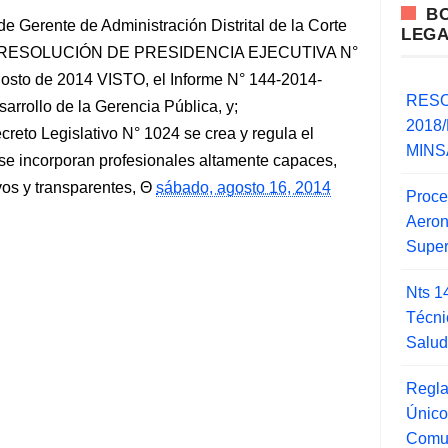
B
e Gerente de Administración Distrital de la Corte
LEG
que RESOLUCIÓN DE PRESIDENCIA EJECUTIVA N°
sto de 2014 VISTO, el Informe N° 144-2014-
RESO
rollo de la Gerencia Pública, y;
2018/
o Legislativo N° 1024 se crea y regula el
MINSA
se incorporan profesionales altamente capaces,
os y transparentes,
sábado, agosto 16, 2014
Proce
Aero
Super
Nts 1
Técni
Salu
Regla
Único
Comu