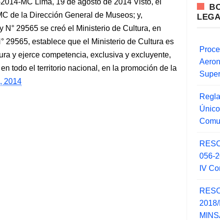
4-MC Lima, 19 de agosto de 2014 Visto, el
B
de la Dirección General de Museos; y,
LEG
 29565 se creó el Ministerio de Cultura, en
y N° 29565, establece que el Ministerio de Cultura es
Proce
tura y ejerce competencia, exclusiva y excluyente,
Aero
en todo el territorio nacional, en la promoción de la
Super
, 2014
Regla
Único
Comu
RESO
056-
IV Co
RESO
2018/
MINSA