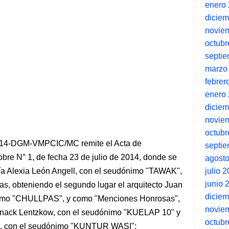
enero
dicie
novie
octubr
septi
marzo
febrer
enero
dicie
novie
octubr
2014-DGM-VMPCIC/MC remite el Acta de
septi
bre N° 1, de fecha 23 de julio de 2014, donde se
agost
julio 
ría Alexia León Angell, con el seudónimo "TAWAK",
junio 
as, obteniendo el segundo lugar el arquitecto Juan
dicie
nimo "CHULLPAS", y como "Menciones Honrosas",
novie
menack Lentzkow, con el seudónimo "KUELAP 10" y
octubr
ra, con el seudónimo "KUNTUR WASI";