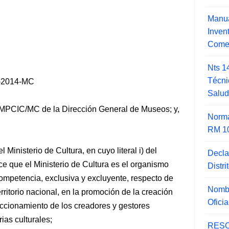
Manua
Inve
Comer
Nts 1
Técni
-2014-MC
Salu
MPCIC/MC de la Dirección General de Museos; y,
Norma
RM 1
Ministerio de Cultura, en cuyo literal i) del
Decla
ce que el Ministerio de Cultura es el organismo
Distr
 competencia, exclusiva y excluyente, respecto de
Nombr
erritorio nacional, en la promoción de la creación
Ofici
ccionamiento de los creadores y gestores
rias culturales;
RESO