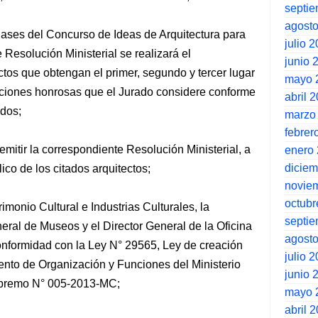
septi
agost
Bases del Concurso de Ideas de Arquitectura para
julio 
Resolución Ministerial se realizará el
junio 
ctos que obtengan el primer, segundo y tercer lugar
mayo 
ciones honrosas que el Jurado considere conforme
abril 
ados;
marzo
febrer
 emitir la correspondiente Resolución Ministerial, a
enero
dicie
ico de los citados arquitectos;
novie
octubr
imonio Cultural e Industrias Culturales, la
septi
eral de Museos y el Director General de la Oficina
agost
conformidad con la Ley N° 29565, Ley de creación
julio 
mento de Organización y Funciones del Ministerio
junio 
upremo N° 005-2013-MC;
mayo 
abril 