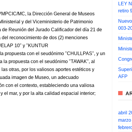
LEY N°
retiro
VMPCIC/MC, la Dirección General de Museos
Nuevo
nisterial y del Viceministerio de Patrimonio
003-2
ta de Reunión del Jurado Calificador del día 21 de
a del reconocimiento de dos (2) menciones
Minist
"KUELAP 10" y "KUNTUR
Minist
 la propuesta con el seudónimo "CHULLPAS", y un
Congr
 a la propuesta con el seudónimo "TAWAK", al
Super
las otras, por los valiosos aportes estéticos y
AFP
ecuada imagen de Museo, un adecuado
n con el contexto, estableciendo una valiosa
A
y el mar, y por la alta calidad espacial interior;
abril 
marzo
febrer