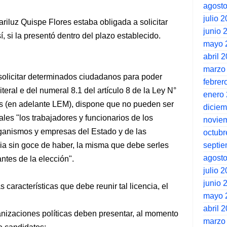
agost
julio 
riluz Quispe Flores estaba obligada a solicitar
junio 
í, si la presentó dentro del plazo establecido.
mayo 
abril 
marzo
solicitar determinados ciudadanos para poder
febrer
teral e del numeral 8.1 del artículo 8 de la Ley N°
enero
s (en adelante LEM), dispone que no pueden ser
dicie
les "los trabajadores y funcionarios de los
novie
ganismos y empresas del Estado y de las
octubr
septi
ncia sin goce de haber, la misma que debe serles
agost
antes de la elección".
julio 
junio 
 características que debe reunir tal licencia, el
mayo 
abril 
nizaciones políticas deben presentar, al momento
marzo