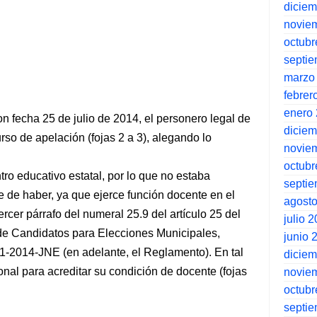
dicie
novie
octubr
septi
marzo
febrer
enero
 fecha 25 de julio de 2014, el personero legal de
dicie
urso de apelación (fojas 2 a 3), alegando lo
novie
octubr
tro educativo estatal, por lo que no estaba
septi
oce de haber, ya que ejerce función docente en el
agost
ercer párrafo del numeral 25.9 del artículo 25 del
julio 
de Candidatos para Elecciones Municipales,
junio 
-2014-JNE (en adelante, el Reglamento). En tal
dicie
nal para acreditar su condición de docente (fojas
novie
octubr
septi