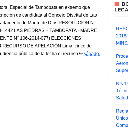
B
ctoral Especial de Tambopata en extremo que
LEG
cripción de candidata al Concejo Distrital de Las
departamento de Madre de Dios RESOLUCIÓN N°
RESO
014-1442 LAS PIEDRAS – TAMBOPATA - MADRE
2018/
ENTE N° 106-2014-077) ELECCIONES
MINSA
 RECURSO DE APELACIÓN Lima, cinco de
diencia pública de la fecha el recurso
sábado,
Proce
Aero
Super
Nts 1
Técni
Salu
Regla
Único
Comu