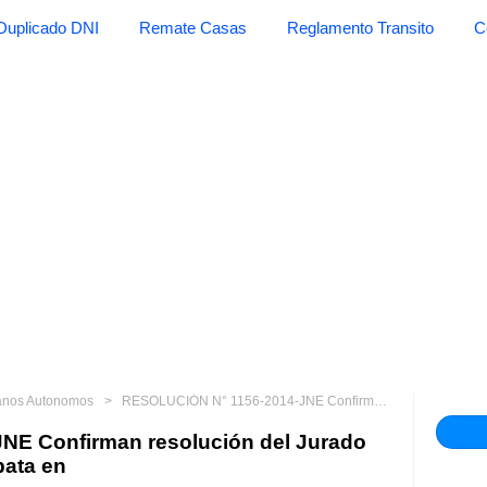
Duplicado DNI
Remate Casas
Reglamento Transito
C
anos Autonomos
RESOLUCIÓN N° 1156-2014-JNE Confirman resolución del Jurado Electoral Especial de Tambopata en
E Confirman resolución del Jurado
pata en