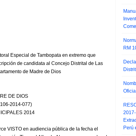
Manua
Inve
Comer
Norma
RM 1
ctoral Especial de Tambopata en extremo que
Decla
cripción de candidata al Concejo Distrital de Las
Distr
partamento de Madre de Dios
Nombr
Ofici
DRE DE DIOS
06-2014-077)
RESO
2017
CIPALES 2014
Extra
Perú 
rce VISTO en audiencia pública de la fecha el