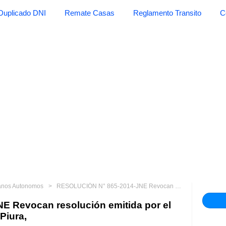
Duplicado DNI
Remate Casas
Reglamento Transito
C
anos Autonomos
RESOLUCIÓN N° 865-2014-JNE Revocan resolución emitida por el Jurado Electoral Especial de Piura,
 Revocan resolución emitida por el
Piura,