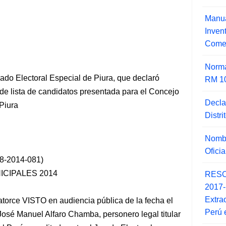
Manua
Inve
Comer
Norma
ado Electoral Especial de Piura, que declaró
RM 1
 de lista de candidatos presentada para el Concejo
Decla
Piura
Distr
Nombr
Ofici
-2014-081)
CIPALES 2014
RESO
2017
Extra
catorce VISTO en audiencia pública de la fecha el
Perú 
 José
Manuel Alfaro Chamba, personero legal titular