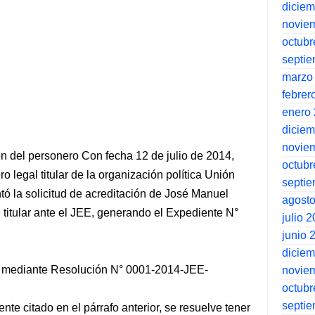
dicie
novie
octubr
septi
marzo
febrer
enero
dicie
novie
n del personero Con fecha 12 de julio de 2014,
octubr
 legal titular de la organización política Unión
septi
ntó la solicitud de acreditación de José Manuel
agost
titular ante el JEE, generando el Expediente N°
julio 
junio 
dicie
d, mediante Resolución N° 0001-2014-JEE-
novie
octubr
septi
nte citado en el párrafo anterior, se resuelve tener