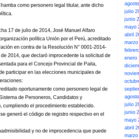
agost
Chamba como personero legal titular, ante dicho
julio 
ítica.
junio 
mayo 
cha 17 de julio de 2014, José Manuel Alfaro
abril 
organización política Unión por el Perú, acreditado
marzo
elación en contra de la Resolución N° 0001-2014-
febrer
de 2014, que declaró improcedente la solicitud de
enero
esentada para el Concejo Provincial de Paita,
dicie
de participar en las elecciones municipales de
novie
deraciones:
octubr
septi
reditado oportunamente como personero legal de
agost
el Sistema de Personeros, Candidatos y
julio 
cumpliendo el procedimiento establecido.
junio 
se generó el código de registro respectivo en el
mayo 
abril 
inadmisibilidad y no de improcedencia que puede
marzo