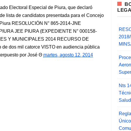
B
ado Electoral Especial de Piura, que declaró
LEG
 de lista de candidatos presentada para el Concejo
 de Piura RESOLUCIÓN N° 865-2014-JNE
RESO
 - PIURA JEE PIURA (EXPEDIENTE N° 000158-
2018/
LES Y MUNICIPALES 2014 RECURSO DE
MINSA
 de dos mil catorce VISTO en audiencia pública
nterpuesto por José
martes, agosto 12, 2014
Proce
Aero
Super
Nts 1
Técni
Salu
Regla
Único
Comu