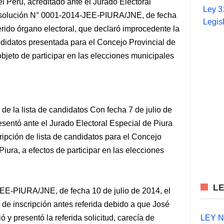
el Perú, acreditado ante el Jurado Electoral
Ley 3
Resolución N° 0001-2014-JEE-PIURA/JNE, de fecha
Legis
ferido órgano electoral, que declaró improcedente la
andidatos presentada para el Concejo Provincial de
objeto de participar en las elecciones municipales
de la lista de candidatos Con fecha 7 de julio de
entó ante el Jurado Electoral Especial de Piura
cripción de lista de candidatos para el Concejo
iura, a efectos de participar en las elecciones
L
E-PIURA/JNE, de fecha 10 de julio de 2014, el
 de inscripción antes referida debido a que José
LEY N°
y presentó la referida solicitud, carecía de