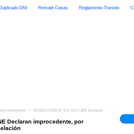
Duplicado DNI
Remate Casas
Reglamento Transito
C
anos Autonomos
RESOLUCIÓN N° 911-2014-JNE Declaran improcedente, por extemporáneo, recurso de apelación
E Declaran improcedente, por
elación