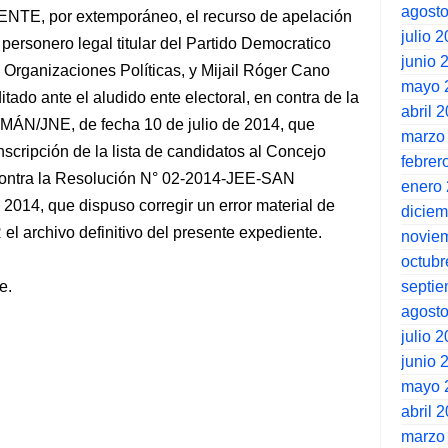
agost
NTE, por extemporáneo, el recurso de apelación
julio 
personero legal titular del Partido Democratico
junio 
 Organizaciones Políticas, y Mijail Róger Cano
mayo 
itado ante el aludido ente electoral, en contra de la
abril 
N/JNE, de fecha 10 de julio de 2014, que
marzo
nscripción de la lista de candidatos al Concejo
febrer
contra la Resolución N° 02-2014-JEE-SAN
enero
2014, que dispuso corregir un error material de
dicie
 archivo definitivo del presente expediente.
novie
octubr
septi
e.
agost
julio 
junio 
mayo 
abril 
marzo