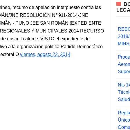
B
neo, recurso de apelación interpuesto contra las
LEG
ROMÁN/JNE RESOLUCIÓN N° 911-2014-JNE
N ROMÁN - PUNO JEE SAN ROMÁN (EXPEDIENTE
RESO
S REGIONALES Y MUNICIPALES 2014 RECURSO
2018/
de dos mil catorce. VISTO el expediente de
MINSA
ativo a la organización política Partido Democrático
ectoral
viernes, agosto 22, 2014
Proce
Aero
Super
Nts 1
Técni
Salu
Regla
Único
Comu