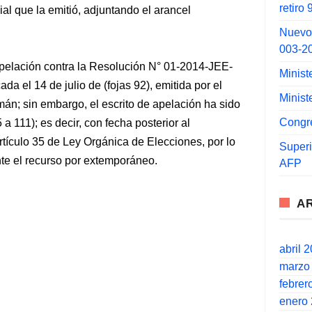
retiro
al que la emitió, adjuntando el arancel
Nuevo
003-2
pelación contra la Resolución N° 01-2014-JEE-
Minist
 el 14 de julio de (fojas 92), emitida por el
Minist
án; sin embargo, el escrito de apelación ha sido
Congr
 a 111); es decir, con fecha posterior al
rtículo 35 de Ley Orgánica de Elecciones, por lo
Super
te el recurso por extemporáneo.
AFP
A
abril 
marzo
febrer
enero