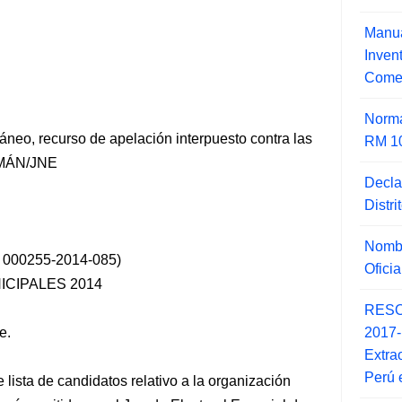
Manua
Inve
Comer
Norma
neo, recurso de apelación interpuesto contra las
RM 1
OMÁN/JNE
Decla
Distr
Nombr
000255-2014-085)
Ofici
CIPALES 2014
RESO
2017
e.
Extra
Perú 
lista de candidatos relativo a la organización