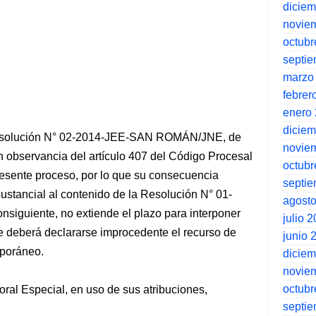
dicie
novie
octubr
septi
marzo
febrer
enero
dicie
a Resolución N° 02-2014-JEE-SAN ROMÁN/JNE, de
novie
en observancia del artículo 407 del Código Procesal
octubr
presente proceso, por lo que su consecuencia
septi
sustancial al contenido de la Resolución N° 01-
agost
guiente, no extiende el plazo para interponer
julio 
e deberá declararse improcedente el recurso de
junio 
mporáneo.
dicie
novie
octubr
toral Especial, en uso de sus atribuciones,
septi