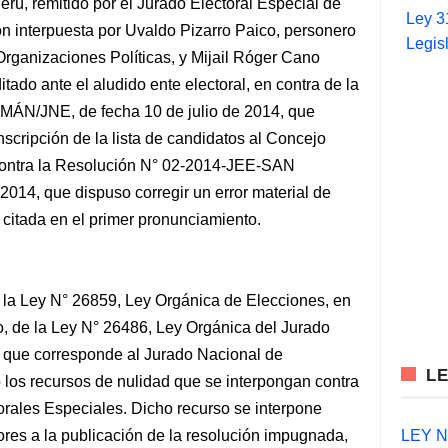
rú, remitido por el Jurado Electoral
Especial de
Ley 3
 interpuesta por Uvaldo Pizarro Paico, personero
Legis
e Organizaciones Políticas, y Mijail Róger Cano
itado ante el aludido ente electoral, en contra de la
N/JNE, de fecha 10 de julio de 2014, que
nscripción de la lista de candidatos al Concejo
contra la Resolución N° 02-2014-JEE-SAN
014, que dispuso corregir un error material de
citada en el primer pronunciamiento.
e la Ley N° 26859, Ley Orgánica de Elecciones, en
l o, de la Ley N° 26486, Ley Orgánica del Jurado
e que corresponde al Jurado Nacional de
L
 los recursos de nulidad que se interpongan contra
orales Especiales. Dicho recurso se interpone
LEY N°
iores a la publicación de la resolución impugnada,