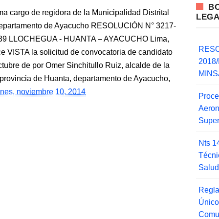
B
cargo de regidora de la Municipalidad Distrital
LEG
, departamento de Ayacucho RESOLUCIÓN N° 3217-
03239 LLOCHEGUA - HUANTA – AYACUCHO Lima,
RESO
rce VISTA la solicitud de convocatoria de candidato
2018/
ubre de por Omer Sinchitullo Ruiz, alcalde de la
MINSA
, provincia de Huanta, departamento de Ayacucho,
unes, noviembre 10, 2014
Proce
Aero
Super
Nts 1
Técni
Salu
Regla
Único
Comu