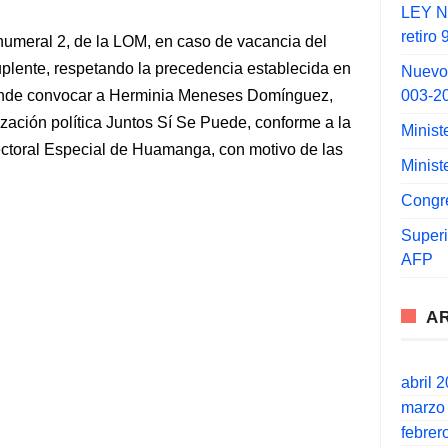
LEY N°
retiro
 numeral 2, de la LOM, en caso de vacancia del
uplente, respetando la precedencia establecida en
Nuevo
003-2
esponde convocar a Herminia Meneses Domínguez,
zación política Juntos Sí Se Puede, conforme a la
Minist
lectoral Especial de Huamanga, con motivo de las
Minist
Congr
Super
AFP
A
abril 
marzo
febrer