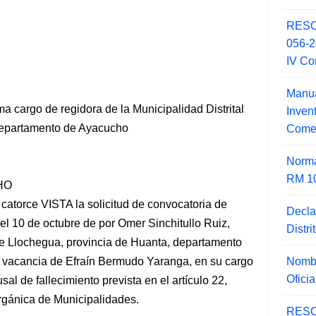
RESO
056-
IV Co
Manua
cargo de regidora de la Municipalidad Distrital
Inve
departamento de Ayacucho
Comer
Norma
RM 1
HO
 catorce VISTA la solicitud de convocatoria de
Decla
l 10 de octubre de por Omer Sinchitullo Ruiz,
Distr
 de Llochegua, provincia de Huanta, departamento
Nombr
 vacancia
de Efraín Bermudo Yaranga, en su cargo
Ofici
sal de fallecimiento prevista en el artículo 22,
rgánica de Municipalidades.
RESO