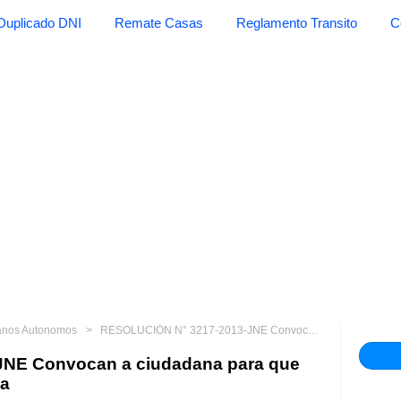
Duplicado DNI
Remate Casas
Reglamento Transito
C
anos Autonomos
RESOLUCIÓN N° 3217-2013-JNE Convocan a ciudadana para que asuma cargo de regidora de la
NE Convocan a ciudadana para que
la