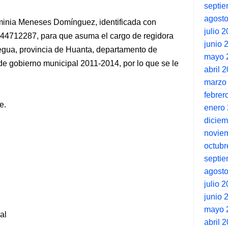
septi
agost
inia Meneses Domínguez, identificada con
julio 
44712287, para que asuma el cargo de regidora
junio 
hegua, provincia de Huanta, departamento de
mayo 
de gobierno municipal 2011-2014, por lo que se le
abril 
marzo
febrer
e.
enero
dicie
novie
octubr
septi
agost
julio 
junio 
mayo 
al
abril 