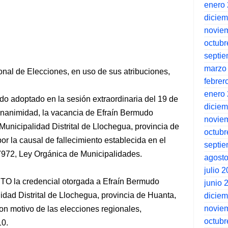
enero
dicie
novie
octubr
septi
marzo
ional de Elecciones, en uso de sus atribuciones,
febrer
enero
o adoptado en la sesión extraordinaria del 19 de
dicie
unanimidad, la vacancia de Efraín Bermudo
novie
Municipalidad Distrital de Llochegua, provincia de
octubr
r la causal de fallecimiento establecida en el
septi
27972, Ley Orgánica de Municipalidades.
agost
julio 
O la credencial otorgada a Efraín Bermudo
junio 
dad Distrital de Llochegua, provincia de Huanta,
dicie
novie
n motivo de las elecciones regionales,
octubr
10.