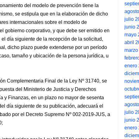
septi
ionamiento del modelo de prevención tiene la
agost
imismo, se estipula que en la elaboración de dicho
julio 
ares internacionales sobre el modelo de
junio 
el gobierno corporativo, y que debe ser emitido en
mayo 
l día siguiente de la recepción de la solicitud,
abril 
al, dicho plazo puede extenderse por un período
marzo
caso, tamaño y ubicación de la persona jurídica, u
febrer
enero
dicie
ción Complementaria Final de la Ley Nº 31740, se
novie
octubr
puesta del Ministerio de Justicia y Derechos
septi
a y Finanzas, en un plazo no mayor de sesenta
agost
 del día siguiente de su publicación, adecuará el
julio 
obado por el Decreto Supremo Nº 002-2019-JUS, a
junio 
0;
enero
dicie