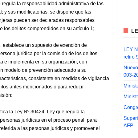
regula la responsabilidad administrativa de las
; y sus modificatorias, se dispone que las
anjeras pueden ser declaradas responsables
e los delitos comprendidos en su artículo 1;
L
4, establece un supuesto de exención de
LEY N°
ersona jurídica por la comisión de los delitos
retiro
pta e implementa en su organización, con
Nuevo
, un modelo de prevención adecuado a su
003-2
racterísticas, consistente en medidas de vigilancia
Minist
elitos antes mencionados o para reducir
isión;
Minist
Congr
ica la Ley Nº 30424, Ley que regula la
Super
 personas jurídicas en el proceso penal, para
AFP
 referida a las personas jurídicas y promover el