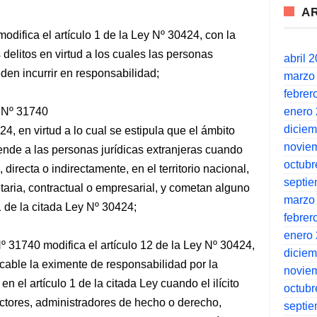
A
modifica el artículo 1 de la Ley Nº 30424, con la
 delitos en virtud a los cuales las personas
abril 
den incurrir en responsabilidad;
marzo
febrer
enero
y Nº 31740
dicie
24, en virtud a lo cual se estipula que el ámbito
novie
ende a las personas jurídicas extranjeras cuando
octubr
 directa o indirectamente, en el territorio nacional,
septi
taria, contractual o empresarial, y cometan alguno
marzo
 1 de la citada Ley Nº 30424;
febrer
enero
Nº 31740 modifica el artículo 12 de la Ley Nº 30424,
dicie
licable la eximente de responsabilidad por la
novie
n el artículo 1 de la citada Ley cuando el ilícito
octubr
ectores, administradores de hecho o derecho,
septi