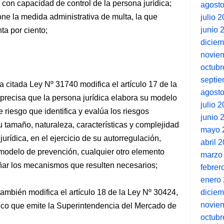
con capacidad de control de la persona jurídica;
agost
ne la medida administrativa de multa, la que
julio 
junio 
ta por ciento;
dicie
novie
octubr
septi
la citada Ley Nº 31740 modifica el artículo 17 de la
agost
 precisa que la persona jurídica elabora su modelo
julio 
 riesgo que identifica y evalúa los riesgos
junio 
u tamaño, naturaleza, características y complejidad
mayo 
urídica, en el ejercicio de su autorregulación,
abril 
modelo de prevención, cualquier otro elemento
marzo
eñar los mecanismos que resulten necesarios;
febrer
enero
dicie
también modifica el artículo 18 de la Ley Nº 30424,
novie
nico que emite la Superintendencia del Mercado de
octubr