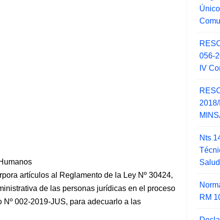
Único
Comu
RESO
056-
IV Co
RESO
2018/
MINSA
Nts 1
Técni
s Humanos
Salu
pora artículos al Reglamento de la Ley Nº 30424,
Norma
inistrativa de las personas jurídicas en el proceso
RM 1
 Nº 002-2019-JUS, para adecuarlo a las
Decla