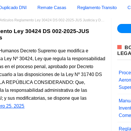
Duplicado DNI
Remate Casas
Reglamento Transito
C
rtículos Reglamento Ley 30424 DS 002-2025-JUS Justicia y Derechos Humanos
mento Ley 30424 DS 002-2025-JUS
s
B
s Humanos Decreto Supremo que modifica e
LEG
la Ley Nº 30424, Ley que regula la responsabilidad
cas en el proceso penal, aprobado por Decreto
Proce
arlo a las disposiciones de la Ley Nº 31740 DS
Aero
 LA REPÚBLICA CONSIDERANDO: Que,
Super
a la responsabilidad administrativa de las
; y sus modificatorias, se dispone que las
Manua
ero 25, 2025
Inve
Comer
Regla