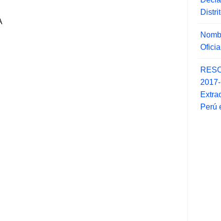
Distr
A
Nombr
Ofici
RESO
2017
Extra
Perú 