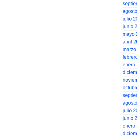
septi
agost
julio 
junio 
mayo 
abril 
marzo
febrer
enero
dicie
novie
octubr
septi
agost
julio 
junio 
enero
dicie