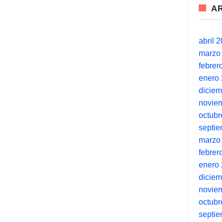
A
abril 
marzo
febrer
enero
dicie
novie
octubr
septi
marzo
febrer
enero
dicie
novie
octubr
septi