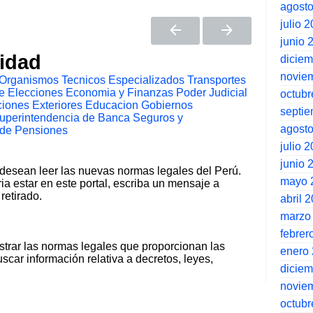
agost
julio 
junio 
tidad
dicie
novie
Organismos Tecnicos Especializados
Transportes
e Elecciones
Economia y Finanzas
Poder Judicial
octubr
iones Exteriores
Educacion
Gobiernos
septi
uperintendencia de Banca Seguros y
agost
 de Pensiones
julio 
junio 
 desean leer las nuevas normas legales del Perú.
mayo 
ia estar en este portal, escriba un mensaje a
retirado.
abril 
marzo
febrer
strar las normas legales que proporcionan las
enero
scar información relativa a decretos, leyes,
dicie
novie
octubr