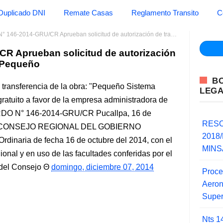
Duplicado DNI
Remate Casas
Reglamento Transito
C
014-GRU/CR Aprueban solicitud de autorización de transferencia de la obra: "Pequeño
 Aprueban solicitud de autorización
 "Pequeño
B
e transferencia de la obra: "Pequeño Sistema
LEG
 gratuito a favor de la empresa administradora de
ERDO N° 146-2014-GRU/CR Pucallpa, 16 de
RESO
EL CONSEJO REGIONAL DEL GOBIERNO
2018/
inaria de fecha 16 de octubre del 2014, con el
MINSA
nal y en uso de las facultades conferidas por el
 del Consejo
domingo, diciembre 07, 2014
Proce
Aero
Super
Nts 1