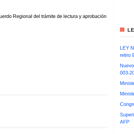
rdo Regional del trámite de lectura y aprobación
L
LEY N°
retiro
Nuevo
003-2
Minist
Minist
Congr
Super
AFP