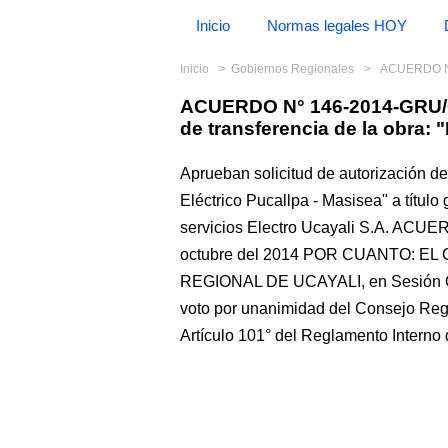
Inicio
Normas legales HOY
Inicio
Gobiernos Regionales
ACUERDO N° 146-2
ACUERDO N° 146-2014-GRU/CR
de transferencia de la obra:
Aprueban solicitud de autorización d
Eléctrico Pucallpa - Masisea" a título
servicios Electro Ucayali S.A. ACU
octubre del 2014 POR CUANTO: 
REGIONAL DE UCAYALI, en Sesión Ord
voto por unanimidad del Consejo Regio
Artículo 101° del Reglamento Interno