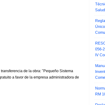
Técni
Salu
Regla
Único
Comu
RESO
056-
IV Co
Manua
e transferencia de la obra: "Pequeño Sistema
Inve
 gratuito a favor de la empresa administradora de
Comer
Norma
RM 1
Decla