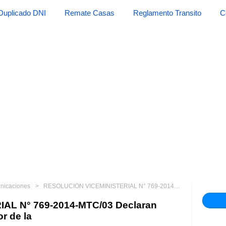
Duplicado DNI
Remate Casas
Reglamento Transito
C
unicaciones
RESOLUCIÓN VICEMINISTERIAL N° 769-2014-MTC/03 Declaran aprobada transferencia a favor de la
AL N° 769-2014-MTC/03 Declaran
r de la