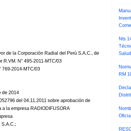
Manua
Inve
Comer
Nts 1
Técni
or de la Corporación Radial del Perú S.A.C., de
Salu
 por R.VM. N° 495-2011-MTC/03
Norma
 769-2014-MTC/03
RM 1
Decla
e de 2014
Distr
1-052796 del 04.11.2011 sobre aprobación de
Nombr
gada a la empresa RADIODIFUSORA
Ofici
mpresa
.A.C.;
RESO