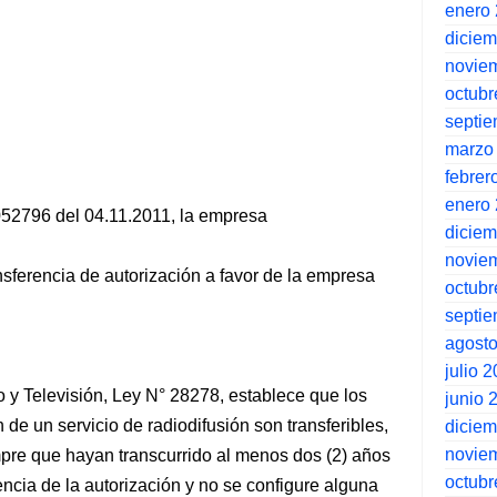
enero
dicie
novie
octubr
septi
marzo
febrer
enero
-052796 del 04.11.2011, la empresa
dicie
novie
ansferencia de autorización a favor de la empresa
octubr
septi
agost
julio 
o y Televisión, Ley N° 28278, establece que los
junio 
de un servicio de radiodifusión son transferibles,
dicie
novie
mpre que hayan transcurrido al menos dos (2) años
octubr
encia de la autorización y no se configure alguna