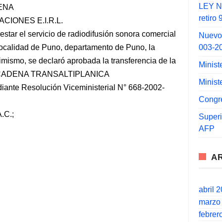
LEY N°
DENA
retiro
IONES E.I.R.L.
restar el servicio de radiodifusión sonora comercial
Nuevo
003-2
localidad de Puno, departamento de Puno, la
mismo, se declaró aprobada la transferencia de la
Minist
esa CADENA TRANSALTIPLANICA
Minist
nte Resolución Viceministerial N° 668-2002-
Congr
C.;
Super
AFP
A
abril 
marzo
febrer