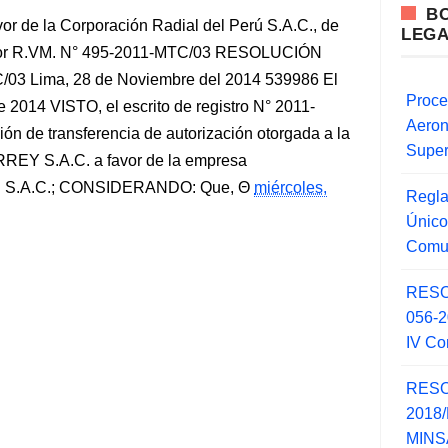
B
or de la Corporación Radial del Perú S.A.C., de
LEG
a por R.VM. N° 495-2011-MTC/03 RESOLUCIÓN
3 Lima, 28 de Noviembre del 2014 539986 El
Proce
 2014 VISTO, el escrito de registro N° 2011-
Aero
ón de transferencia de autorización otorgada a la
Super
 S.A.C. a favor de la empresa
S.A.C.; CONSIDERANDO: Que,
miércoles,
Regla
Único
Comu
RESO
056-
IV Co
RESO
2018/
MINSA