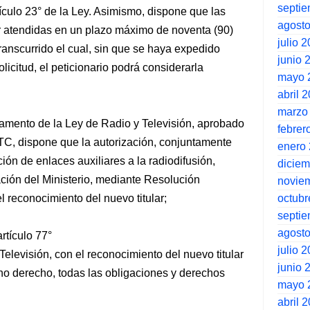
septi
tículo 23° de la Ley. Asimismo, dispone que las
agost
er atendidas en un plazo máximo de noventa (90)
julio 
transcurrido el cual, sin que se haya expedido
junio 
icitud, el peticionario podrá considerarla
mayo 
abril 
marzo
glamento de la Ley de Radio y Televisión, aprobado
febrer
, dispone que la autorización, conjuntamente
enero
ción de enlaces auxiliares a la radiodifusión,
dicie
ación del Ministerio, mediante Resolución
novie
octubr
 reconocimiento del nuevo titular;
septi
agost
rtículo 77°
julio 
elevisión, con el reconocimiento del nuevo titular
junio 
no derecho, todas las obligaciones y derechos
mayo 
abril 