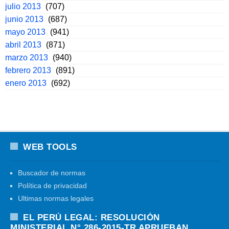
julio 2013
(707)
junio 2013
(687)
mayo 2013
(941)
abril 2013
(871)
marzo 2013
(940)
febrero 2013
(891)
enero 2013
(692)
WEB TOOLS
Buscador de normas
Política de privacidad
Ultimas normas legales
EL PERÚ LEGAL: RESOLUCIÓN
MINISTERIAL N° 286-2015-TR APRUEBAN