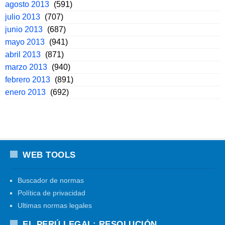
agosto 2013
(591)
julio 2013
(707)
junio 2013
(687)
mayo 2013
(941)
abril 2013
(871)
marzo 2013
(940)
febrero 2013
(891)
enero 2013
(692)
WEB TOOLS
Buscador de normas
Política de privacidad
Ultimas normas legales
EL PERÚ LEGAL: RESOLUCIÓN