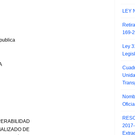
LEY 
Retir
169-2
publica
Ley 3
Legis
A
Cuadr
Unid
Trans
Nombr
Ofici
RESO
PERABILIDAD
2017
IALIZADO DE
Extra