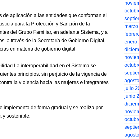
novie
octubr
es de aplicación a las entidades que conforman el
septi
sticia para la Protección y Sanción de la
marzo
antes del Grupo Familiar, en adelante Sistema, y a
febrer
s, a través de la Secretaría de Gobierno Digital,
enero
ias en materia de gobierno digital.
dicie
novie
octubr
bilidad La interoperabilidad en el Sistema se
septi
entes principios, sin perjuicio de la vigencia de
agost
ontra la violencia hacia las mujeres e integrantes
julio 
junio 
dicie
se implementa de forma gradual y se realiza por
novie
 y sostenible.
octubr
septi
agost