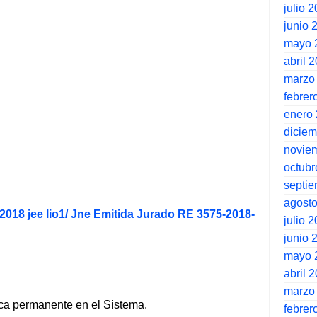
julio 
junio 
mayo 
abril 
marzo
febrer
enero
dicie
novie
octubr
septi
agost
2018 jee lio1/ Jne Emitida Jurado RE 3575-2018-
julio 
junio 
mayo 
abril 
marzo
ica permanente en el Sistema.
febrer