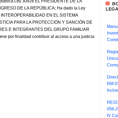
 Republica Ley 30926 EL PRESIDENTE DE LA
B
RESO DE LA REPÚBLICA; Ha dado la Ley
LEG
LA INTEROPERABILIDAD EN EL SISTEMA
STICIA PARA LA PROTECCIÓN Y SANCIÓN DE
Manua
RES E INTEGRANTES DEL GRUPO FAMILIAR
Inve
iene por finalidad contribuir al acceso a una justicia
Comer
Regla
Único
Comu
Direc
RM 03
Inclu
RESO
056-
IV Co