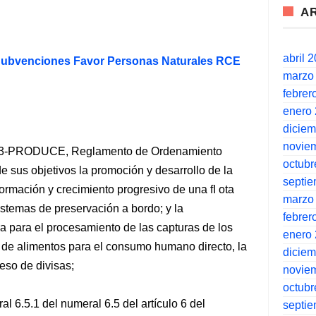
A
abril 
Subvenciones Favor Personas Naturales RCE
marzo
febrer
enero
dicie
novie
003-PRODUCE, Reglamento de Ordenamiento
octubr
e sus objetivos la promoción y desarrollo de la
septi
ormación y crecimiento progresivo de una ﬂ ota
marzo
stemas de preservación a bordo; y la
febrer
ra para el procesamiento de las capturas de los
enero
 de alimentos para el consumo humano directo, la
dicie
eso de divisas;
novie
octubr
l 6.5.1 del numeral 6.5 del artículo 6 del
septi