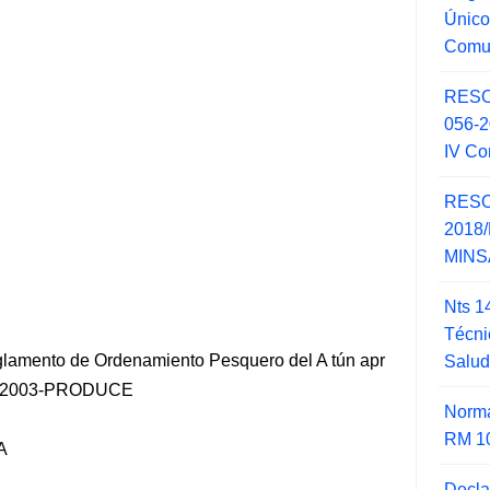
Único
Comu
RESO
056-
IV Co
RESO
2018/
MINSA
Nts 1
Técni
lamento de Ordenamiento Pesquero del A tún apr
Salu
32-2003-PRODUCE
Norma
RM 1
A
Decla