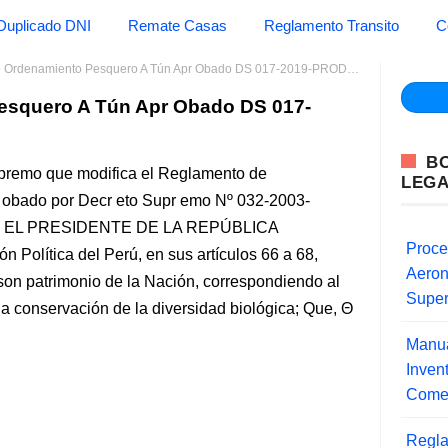
Duplicado DNI
Remate Casas
Reglamento Transito
C
rdenamiento Pesquero A Tún Apr Obado DS 017-2019-PRODUCE Produce
esquero A Tún Apr Obado DS 017-
B
premo que modifica el Reglamento de
LEG
 obado por Decr eto Supr emo Nº 032-2003-
 EL PRESIDENTE DE LA REPÚBLICA
Proce
olítica del Perú, en sus artículos 66 a 68,
Aero
son patrimonio de la Nación, correspondiendo al
Super
a conservación de la diversidad biológica; Que,
Manua
Inve
Comer
Regla