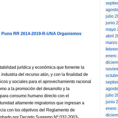
septi
agost
julio 
junio 
mayo 
no Puno RR 2614-2019-R-UNA Organismos
abril 
marzo
febrer
enero
dicie
stabilidad jurídica y económica que fomente la
novie
 industria del recurso atún, y con la finalidad de
octubr
icos y sociales para el aprovechamiento racional
septi
agost
omo a la promoción del desarrollo y la
julio 
ra para consumo humano directo con el
junio 
unidad altamente migratorios que ingresan a
enero
cia con los objetivos del Reglamento de
dicie
robado por Decreto Supremo Nº 032-2003-