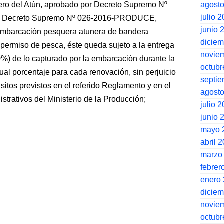
agost
o del Atún, aprobado por Decreto Supremo Nº
julio 
r Decreto Supremo Nº 026-2016-PRODUCE,
junio 
embarcación pesquera atunera de bandera
dicie
e permiso de pesca, éste queda sujeto a la entrega
novie
0%) de lo capturado por la embarcación durante la
octubr
ual porcentaje para cada renovación, sin perjuicio
septi
sitos previstos en el referido Reglamento y en el
agost
trativos del Ministerio de la Producción;
julio 
junio 
mayo 
abril 
marzo
febrer
enero
dicie
novie
octubr